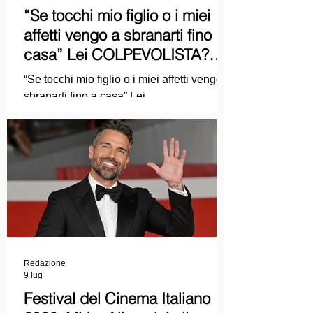
“Se tocchi mio figlio o i miei
affetti vengo a sbranarti fino a
casa” Lei COLPEVOLISTA?
Ma mi faccia il piacere...
“Se tocchi mio figlio o i miei affetti vengo a
sbranarti fino a casa” Lei
COLPEVOLISTA? Ma mi faccia il piacere.
Redazione
9 lug
Festival del Cinema Italiano