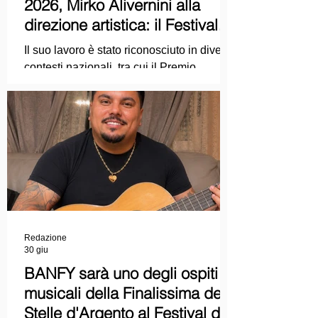
2026, Mirko Alivernini alla
direzione artistica: il Festival
punta sul dialogo tra tradizione
Il suo lavoro è stato riconosciuto in diversi
e nuove tecnologie
contesti nazionali, tra cui il Premio
Internazionale "Chioma di Berenice", il
Premio Starlight assegnato nell'ambito
della Mostra Internazionale d'Arte
Cinematografica di Venezia e le
collaborazioni con la Roma Film
Academy, dove ha tenuto incontri e
masterclass dedicati all'evoluzione del
linguaggio cinematografico.
Redazione
30 giu
BANFY sarà uno degli ospiti
musicali della Finalissima delle
Stelle d'Argento al Festival del