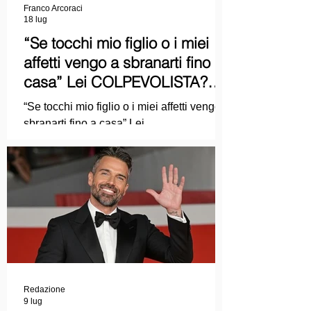
Franco Arcoraci
18 lug
“Se tocchi mio figlio o i miei
affetti vengo a sbranarti fino a
casa” Lei COLPEVOLISTA?
Ma mi faccia il piacere...
“Se tocchi mio figlio o i miei affetti vengo a
sbranarti fino a casa” Lei
COLPEVOLISTA? Ma mi faccia il piacere.
Redazione
9 lug