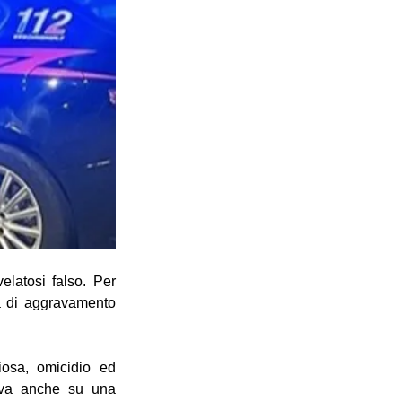
latosi falso. Per 
 di aggravamento 
iosa, omicidio ed 
ava anche su una 