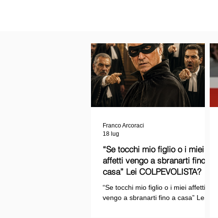
Franco Arcoraci
18 lug
“Se tocchi mio figlio o i miei
affetti vengo a sbranarti fino a
casa” Lei COLPEVOLISTA? Ma
mi faccia il piacere...
“Se tocchi mio figlio o i miei affetti
vengo a sbranarti fino a casa” Lei
COLPEVOLISTA? Ma mi faccia il