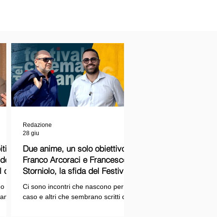
Redazione
28 giu
ti
Due anime, un solo obiettivo:
Franco Arcoraci e Francesco
l del
Storniolo, la sfida del Festival
del Cinema Italiano sul Lago
o si
Ci sono incontri che nascono per
Trasimeno
randi
caso e altri che sembrano scritti dal
ema e
destino. Quello tra Franco Arcoraci e