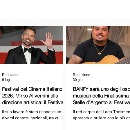
Redazione
Redazione
9 lug
30 giu
Festival del Cinema Italiano
BANFY sarà uno degli ospi
2026, Mirko Alivernini alla
musicali della Finalissima delle
direzione artistica: il Festival
Stelle d'Argento al Festiva
punta sul dialogo tra tradizione
Cinema Italiano 2026!
Il suo lavoro è stato riconosciuto in
Il red carpet del Lago Trasimen
e nuove tecnologie
diversi contesti nazionali, tra cui il
appresta a brillare con le più g
Premio Internazionale "Chioma di
stelle dello spettacolo, del cin