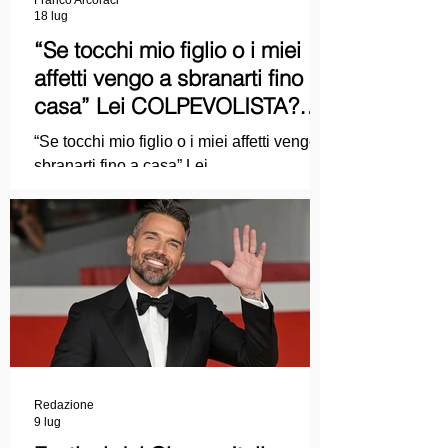
18 lug
“Se tocchi mio figlio o i miei
affetti vengo a sbranarti fino a
casa” Lei COLPEVOLISTA?
Ma mi faccia il piacere...
“Se tocchi mio figlio o i miei affetti vengo a
sbranarti fino a casa” Lei
COLPEVOLISTA? Ma mi faccia il piacere.
Redazione
9 lug