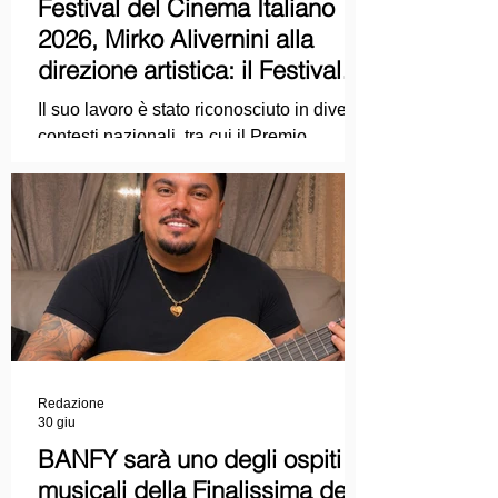
Festival del Cinema Italiano
2026, Mirko Alivernini alla
direzione artistica: il Festival
punta sul dialogo tra tradizione
Il suo lavoro è stato riconosciuto in diversi
e nuove tecnologie
contesti nazionali, tra cui il Premio
Internazionale "Chioma di Berenice", il
Premio Starlight assegnato nell'ambito
della Mostra Internazionale d'Arte
Cinematografica di Venezia e le
collaborazioni con la Roma Film
Academy, dove ha tenuto incontri e
masterclass dedicati all'evoluzione del
linguaggio cinematografico.
Redazione
30 giu
BANFY sarà uno degli ospiti
musicali della Finalissima delle