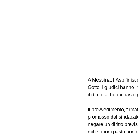
A Messina, l’Asp finisc
Gotto. I giudici hanno i
il diritto ai buoni pasto 
Il provvedimento, firma
promosso dal sindacato
negare un diritto previs
mille buoni pasto non e