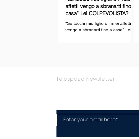
affetti vengo a sbranarti fino a
casa” Lei COLPEVOLISTA? Ma
mi faccia il piacere...
“Se tocchi mio figlio o i miei affetti
vengo a sbranarti fino a casa” Lei
COLPEVOLISTA? Ma mi faccia il
piacere.
Telespazio Newsletter
Rimani Aggior