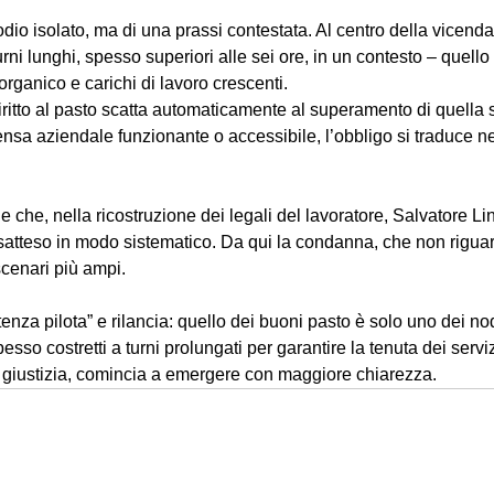
odio isolato, ma di una prassi contestata. Al centro della vicenda
rni lunghi, spesso superiori alle sei ore, in un contesto – quello 
rganico e carichi di lavoro crescenti. 
diritto al pasto scatta automaticamente al superamento di quella 
sa aziendale funzionante o accessibile, l’obbligo si traduce ne
le che, nella ricostruzione dei legali del lavoratore, Salvatore L
satteso in modo sistematico. Da qui la condanna, che non riguard
cenari più ampi.
enza pilota” e rilancia: quello dei buoni pasto è solo uno dei nodi 
esso costretti a turni prolungati per garantire la tenuta dei servi
i giustizia, comincia a emergere con maggiore chiarezza.