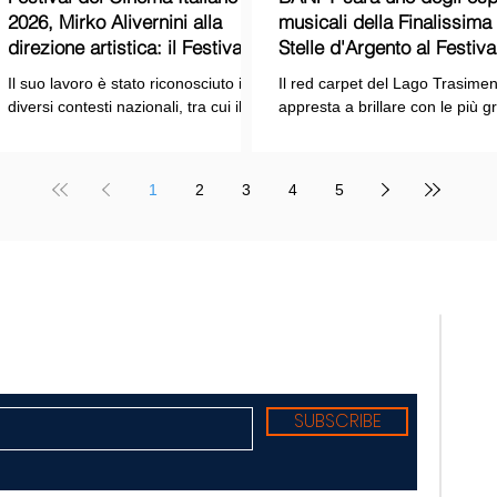
2026, Mirko Alivernini alla
musicali della Finalissima delle
direzione artistica: il Festival
Stelle d'Argento al Festiva
punta sul dialogo tra tradizione
Cinema Italiano 2026!
Il suo lavoro è stato riconosciuto in
Il red carpet del Lago Trasimen
e nuove tecnologie
diversi contesti nazionali, tra cui il
appresta a brillare con le più g
Premio Internazionale "Chioma di
stelle dello spettacolo, del cin
Berenice", il Premio Starlight
della cultura italiana. La macch
assegnato nell'ambito della Mostra
organizzativa del Festival del
1
2
3
4
5
Internazionale d'Arte
Cinema Italiano 2026 – guidata
Cinematografica di Venezia e le
presidente Franco Arcoraci e
collaborazioni con la Roma Film
l'organizzazione di Giusy Venut
Academy, dove ha tenuto incontri e
la direzione artistica di Mirko
masterclass dedicati all'evoluzione
Alivernini – promette un'edizio
TELE
del linguaggio cinematografico.
ricca di colpi di scena.
nato
Suppl
regis
Tribu
Diret
Edito
SUBSCRIBE
Sede:
Redaz
Torre