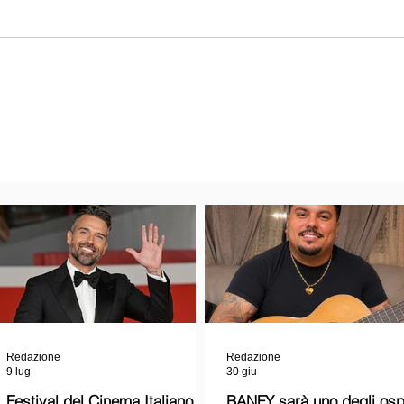
Redazione
Redazione
9 lug
30 giu
Festival del Cinema Italiano
BANFY sarà uno degli ospi