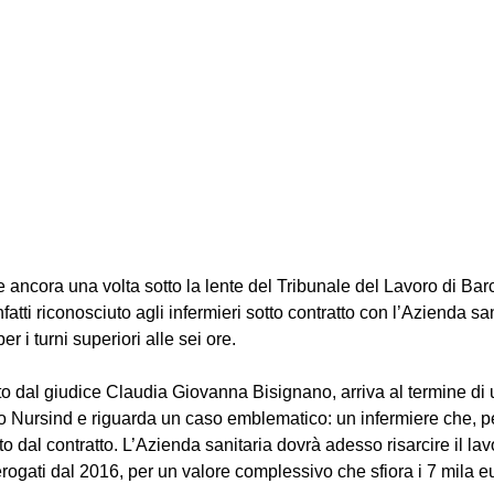
e ancora una volta sotto la lente del Tribunale del Lavoro di Bar
nfatti riconosciuto agli infermieri sotto contratto con l’Azienda sa
per i turni superiori alle sei ore.
to dal giudice Claudia Giovanna Bisignano, arriva al termine di
 Nursind e riguarda un caso emblematico: un infermiere che, per 
to dal contratto. L’Azienda sanitaria dovrà adesso risarcire il lav
rogati dal 2016, per un valore complessivo che sfiora i 7 mila e