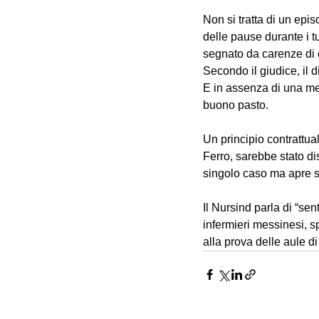
Non si tratta di un epis
delle pause durante i tu
segnato da carenze di o
Secondo il giudice, il 
E in assenza di una men
buono pasto.
Un principio contrattua
Ferro, sarebbe stato di
singolo caso ma apre s
Il Nursind parla di “sent
infermieri messinesi, sp
alla prova delle aule d