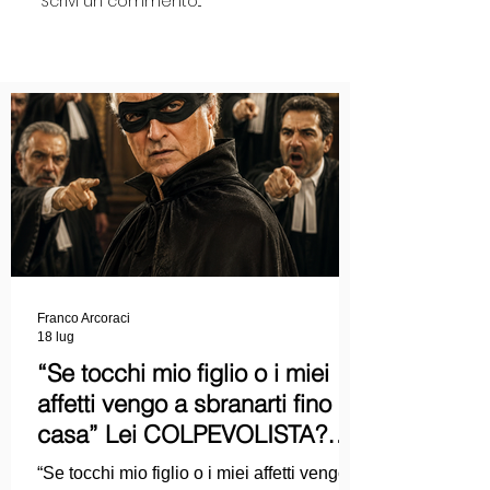
Scrivi un commento...
Franco Arcoraci
18 lug
“Se tocchi mio figlio o i miei
affetti vengo a sbranarti fino a
casa” Lei COLPEVOLISTA?
Ma mi faccia il piacere...
“Se tocchi mio figlio o i miei affetti vengo a