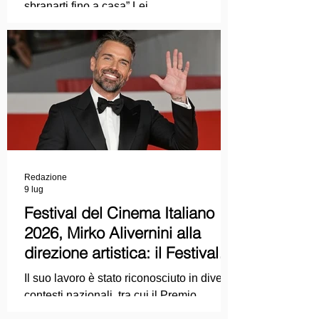
sbranarti fino a casa” Lei
COLPEVOLISTA? Ma mi faccia il piacere.
Redazione
9 lug
Festival del Cinema Italiano
2026, Mirko Alivernini alla
direzione artistica: il Festival
punta sul dialogo tra tradizione
Il suo lavoro è stato riconosciuto in diversi
e nuove tecnologie
contesti nazionali, tra cui il Premio
Internazionale "Chioma di Berenice", il