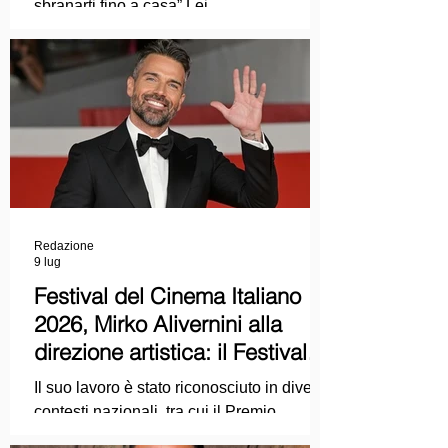
sbranarti fino a casa” Lei
COLPEVOLISTA? Ma mi faccia il piacere.
Redazione
9 lug
Festival del Cinema Italiano
2026, Mirko Alivernini alla
direzione artistica: il Festival
punta sul dialogo tra tradizione
Il suo lavoro è stato riconosciuto in diversi
e nuove tecnologie
contesti nazionali, tra cui il Premio
Internazionale "Chioma di Berenice", il