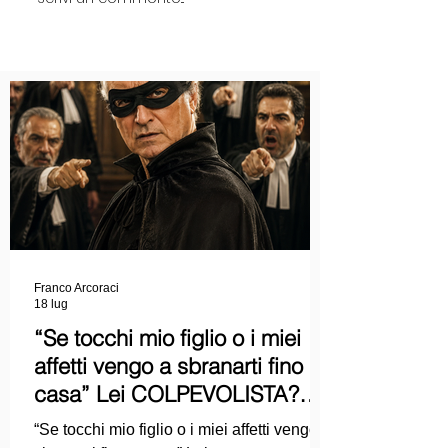
Franco Arcoraci
18 lug
“Se tocchi mio figlio o i miei
affetti vengo a sbranarti fino a
casa” Lei COLPEVOLISTA?
Ma mi faccia il piacere...
“Se tocchi mio figlio o i miei affetti vengo a