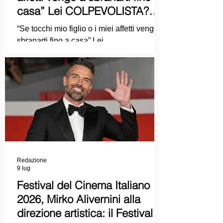
casa” Lei COLPEVOLISTA?
Ma mi faccia il piacere...
“Se tocchi mio figlio o i miei affetti vengo a
sbranarti fino a casa” Lei
COLPEVOLISTA? Ma mi faccia il piacere.
Redazione
9 lug
Festival del Cinema Italiano
2026, Mirko Alivernini alla
direzione artistica: il Festival