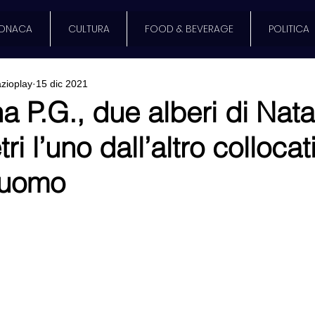
ONACA
CULTURA
FOOD & BEVERAGE
POLITICA
zioplay
15 dic 2021
a P.G., due alberi di Nata
i l’uno dall’altro collocat
Duomo