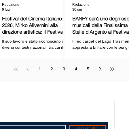
Redazione
Redazione
9 lug
30 giu
Festival del Cinema Italiano
BANFY sarà uno degli ospi
2026, Mirko Alivernini alla
musicali della Finalissima delle
direzione artistica: il Festival
Stelle d'Argento al Festiva
punta sul dialogo tra tradizione
Cinema Italiano 2026!
Il suo lavoro è stato riconosciuto in
Il red carpet del Lago Trasimen
e nuove tecnologie
diversi contesti nazionali, tra cui il
appresta a brillare con le più g
Premio Internazionale "Chioma di
stelle dello spettacolo, del cin
Berenice", il Premio Starlight
della cultura italiana. La macch
assegnato nell'ambito della Mostra
organizzativa del Festival del
1
2
3
4
5
Internazionale d'Arte
Cinema Italiano 2026 – guidata
Cinematografica di Venezia e le
presidente Franco Arcoraci e
collaborazioni con la Roma Film
l'organizzazione di Giusy Venut
Academy, dove ha tenuto incontri e
la direzione artistica di Mirko
masterclass dedicati all'evoluzione
Alivernini – promette un'edizio
TELE
del linguaggio cinematografico.
ricca di colpi di scena.
nato
Suppl
regis
Tribu
Diret
Edito
SUBSCRIBE