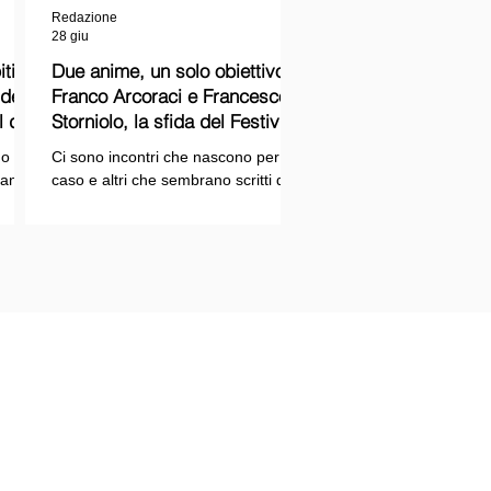
Redazione
28 giu
ti
Due anime, un solo obiettivo:
Franco Arcoraci e Francesco
l del
Storniolo, la sfida del Festival
del Cinema Italiano sul Lago
o si
Ci sono incontri che nascono per
Trasimeno
randi
caso e altri che sembrano scritti dal
ema e
destino. Quello tra Franco Arcoraci e
ina
Francesco Storniolo appartiene alla
seconda categoria. Uno ha
 dal
trascorso gran parte della propria
vita in divisa, combattendo la
i con
criminalità organizzata nelle delicate
indagini della Sicilia orientale. L'altro
ne
è un imprenditore che, partendo da
SPAZIOPLAY.COM
origini semplici, ha costruito la
emento della testata SPAZIO NOTIZIE
propria attività con il lavoro e la
trazione n° 2503/13 del 27/12/2013 c/o
determinazione, fino a scegliere di
nale di Messina
investire in uno dei
tore responsabile: Mario Di Paola
re: Associazione Rtm