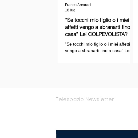
Franco Arcoraci
18 lug
“Se tocchi mio figlio o i miei
affetti vengo a sbranarti fino a
casa” Lei COLPEVOLISTA? Ma
mi faccia il piacere...
“Se tocchi mio figlio o i miei affetti
vengo a sbranarti fino a casa” Lei
COLPEVOLISTA? Ma mi faccia il
piacere.
Telespazio Newsletter
Rimani Aggior