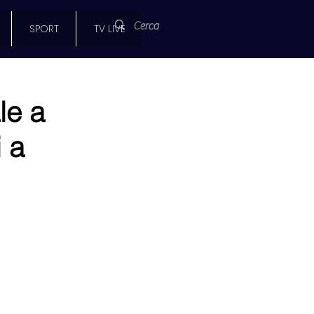
SPORT
TV LIVE
le a
i a