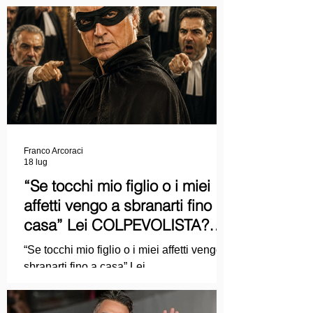
Franco Arcoraci
18 lug
“Se tocchi mio figlio o i miei
affetti vengo a sbranarti fino a
casa” Lei COLPEVOLISTA?
Ma mi faccia il piacere...
“Se tocchi mio figlio o i miei affetti vengo a
sbranarti fino a casa” Lei
COLPEVOLISTA? Ma mi faccia il piacere.