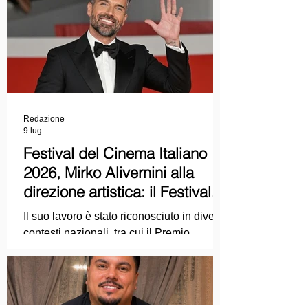
Redazione
9 lug
Festival del Cinema Italiano
2026, Mirko Alivernini alla
direzione artistica: il Festival
punta sul dialogo tra tradizione
Il suo lavoro è stato riconosciuto in diversi
e nuove tecnologie
contesti nazionali, tra cui il Premio
Internazionale "Chioma di Berenice", il
Premio Starlight assegnato nell'ambito
della Mostra Internazionale d'Arte
Cinematografica di Venezia e le