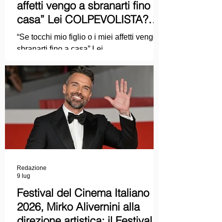
affetti vengo a sbranarti fino a
casa” Lei COLPEVOLISTA?
Ma mi faccia il piacere...
“Se tocchi mio figlio o i miei affetti vengo a
sbranarti fino a casa” Lei
COLPEVOLISTA? Ma mi faccia il piacere.
Redazione
9 lug
Festival del Cinema Italiano
2026, Mirko Alivernini alla
direzione artistica: il Festival