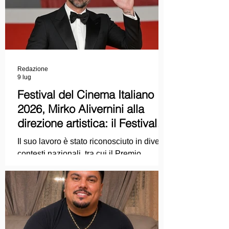
Redazione
9 lug
Festival del Cinema Italiano
2026, Mirko Alivernini alla
direzione artistica: il Festival
punta sul dialogo tra tradizione
Il suo lavoro è stato riconosciuto in diversi
e nuove tecnologie
contesti nazionali, tra cui il Premio
Internazionale "Chioma di Berenice", il
Premio Starlight assegnato nell'ambito
della Mostra Internazionale d'Arte
Cinematografica di Venezia e le
collaborazioni con la Roma Film
Academy, dove ha tenuto incontri e