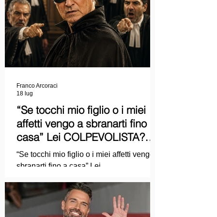
Franco Arcoraci
18 lug
“Se tocchi mio figlio o i miei
affetti vengo a sbranarti fino a
casa” Lei COLPEVOLISTA?
Ma mi faccia il piacere...
“Se tocchi mio figlio o i miei affetti vengo a
sbranarti fino a casa” Lei
COLPEVOLISTA? Ma mi faccia il piacere.