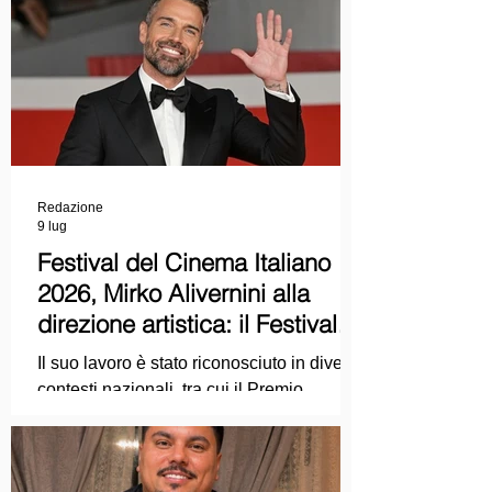
Redazione
9 lug
Festival del Cinema Italiano
2026, Mirko Alivernini alla
direzione artistica: il Festival
punta sul dialogo tra tradizione
Il suo lavoro è stato riconosciuto in diversi
e nuove tecnologie
contesti nazionali, tra cui il Premio
Internazionale "Chioma di Berenice", il
Premio Starlight assegnato nell'ambito
della Mostra Internazionale d'Arte