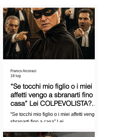
Franco Arcoraci
18 lug
“Se tocchi mio figlio o i miei
affetti vengo a sbranarti fino a
casa” Lei COLPEVOLISTA?
Ma mi faccia il piacere...
“Se tocchi mio figlio o i miei affetti vengo a
sbranarti fino a casa” Lei
COLPEVOLISTA? Ma mi faccia il piacere.