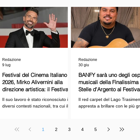
Redazione
Redazione
9 lug
30 giu
Festival del Cinema Italiano
BANFY sarà uno degli ospi
2026, Mirko Alivernini alla
musicali della Finalissima delle
direzione artistica: il Festival
Stelle d'Argento al Festiva
punta sul dialogo tra tradizione
Cinema Italiano 2026!
Il suo lavoro è stato riconosciuto in
Il red carpet del Lago Trasimen
e nuove tecnologie
diversi contesti nazionali, tra cui il
appresta a brillare con le più g
Premio Internazionale "Chioma di
stelle dello spettacolo, del cin
Berenice", il Premio Starlight
della cultura italiana. La macch
assegnato nell'ambito della Mostra
organizzativa del Festival del
1
2
3
4
5
Internazionale d'Arte
Cinema Italiano 2026 – guidata
Cinematografica di Venezia e le
presidente Franco Arcoraci e