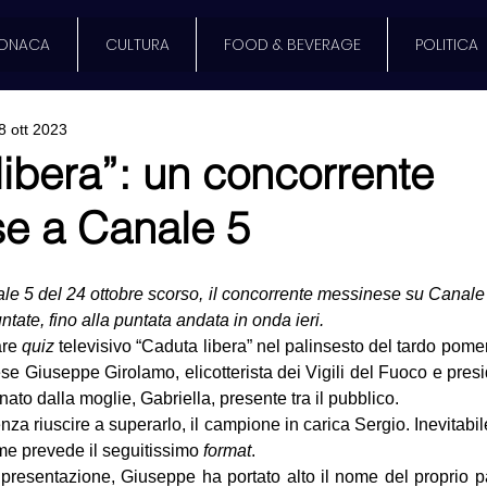
ONACA
CULTURA
FOOD & BEVERAGE
POLITICA
8 ott 2023
libera”: un concorrente
e a Canale 5
le 5 del 24 ottobre scorso, il concorrente messinese su Canale 
ntate, fino alla puntata andata in onda ieri.
re 
quiz
to dalla moglie, Gabriella, presente tra il pubblico. 
za riuscire a superarlo, il campione in carica Sergio. Inevitabil
ome prevede il seguitissimo 
format
.
resentazione, Giuseppe ha portato alto il nome del proprio pa