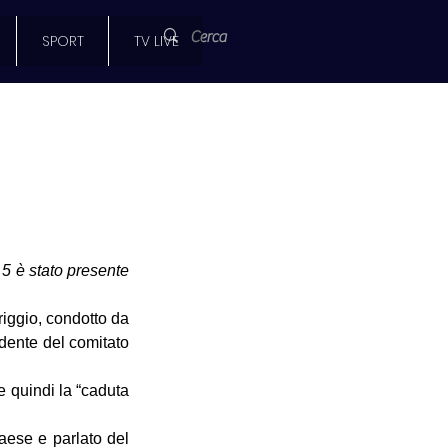
SPORT
TV LIVE
5 è stato presente 
 televisivo “Caduta libera” nel palinsesto del tardo pomeriggio, condotto da 
 Scotti, il messinese Giuseppe Girolamo, elicotterista dei Vigili del Fuoco e presidente del comitato 
e quindi la “caduta 
ese e parlato del 