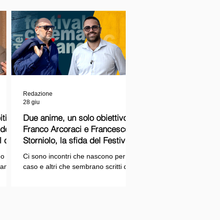
Redazione
28 giu
ti
Due anime, un solo obiettivo:
Franco Arcoraci e Francesco
l del
Storniolo, la sfida del Festival
del Cinema Italiano sul Lago
o si
Ci sono incontri che nascono per
Trasimeno
randi
caso e altri che sembrano scritti dal
ema e
destino. Quello tra Franco Arcoraci e
ina
Francesco Storniolo appartiene alla
seconda categoria. Uno ha
 dal
trascorso gran parte della propria
vita in divisa, combattendo la