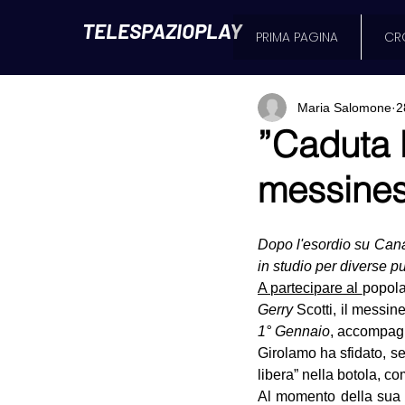
TELESPAZIOPLAY
PRIMA PAGINA
CR
Maria Salomone
2
”Caduta 
messines
Dopo l'esordio su Cana
in studio per diverse pu
A partecipare al 
popola
Gerry
1° Gennaio
, accompagna
Girolamo ha sfidato, sen
libera” nella botola, c
Al momento della sua p