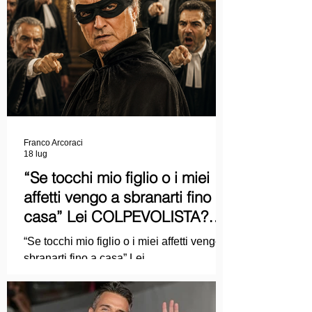
Franco Arcoraci
18 lug
“Se tocchi mio figlio o i miei
affetti vengo a sbranarti fino a
casa” Lei COLPEVOLISTA?
Ma mi faccia il piacere...
“Se tocchi mio figlio o i miei affetti vengo a
sbranarti fino a casa” Lei
COLPEVOLISTA? Ma mi faccia il piacere.