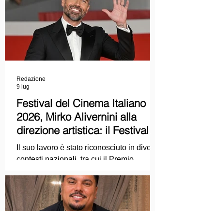
Redazione
9 lug
Festival del Cinema Italiano
2026, Mirko Alivernini alla
direzione artistica: il Festival
punta sul dialogo tra tradizione
Il suo lavoro è stato riconosciuto in diversi
e nuove tecnologie
contesti nazionali, tra cui il Premio
Internazionale "Chioma di Berenice", il
Premio Starlight assegnato nell'ambito
della Mostra Internazionale d'Arte
Cinematografica di Venezia e le