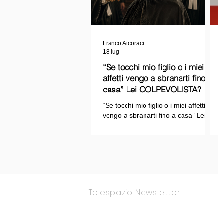
Franco Arcoraci
18 lug
“Se tocchi mio figlio o i miei
affetti vengo a sbranarti fino a
casa” Lei COLPEVOLISTA? Ma
mi faccia il piacere...
“Se tocchi mio figlio o i miei affetti
vengo a sbranarti fino a casa” Lei
COLPEVOLISTA? Ma mi faccia il
piacere.
Telespazio Newsletter