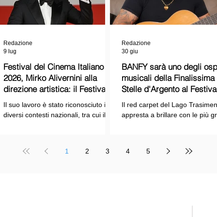
Redazione
Redazione
9 lug
30 giu
Festival del Cinema Italiano
BANFY sarà uno degli ospi
2026, Mirko Alivernini alla
musicali della Finalissima delle
direzione artistica: il Festival
Stelle d'Argento al Festiva
punta sul dialogo tra tradizione
Cinema Italiano 2026!
Il suo lavoro è stato riconosciuto in
Il red carpet del Lago Trasimen
e nuove tecnologie
diversi contesti nazionali, tra cui il
appresta a brillare con le più g
Premio Internazionale "Chioma di
stelle dello spettacolo, del cin
Berenice", il Premio Starlight
della cultura italiana. La macch
assegnato nell'ambito della Mostra
organizzativa del Festival del
1
2
3
4
5
Internazionale d'Arte
Cinema Italiano 2026 – guidata
Cinematografica di Venezia e le
presidente Franco Arcoraci e
collaborazioni con la Roma Film
l'organizzazione di Giusy Venut
Academy, dove ha tenuto incontri e
la direzione artistica di Mirko
masterclass dedicati all'evoluzione
Alivernini – promette un'edizio
TELE
del linguaggio cinematografico.
ricca di colpi di scena.
Suppl