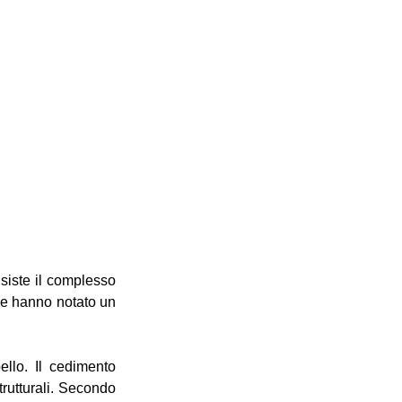
iste il complesso 
che hanno notato un 
llo. Il cedimento 
trutturali. Secondo 