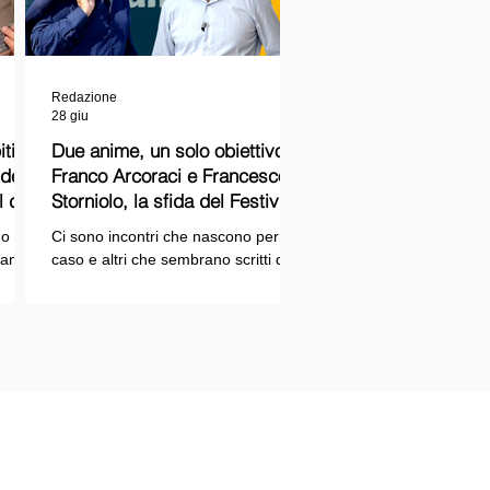
Redazione
28 giu
ti
Due anime, un solo obiettivo:
Franco Arcoraci e Francesco
l del
Storniolo, la sfida del Festival
del Cinema Italiano sul Lago
o si
Ci sono incontri che nascono per
Trasimeno
randi
caso e altri che sembrano scritti dal
ema e
destino. Quello tra Franco Arcoraci e
ina
Francesco Storniolo appartiene alla
seconda categoria. Uno ha
 dal
trascorso gran parte della propria
vita in divisa, combattendo la
i con
criminalità organizzata nelle delicate
indagini della Sicilia orientale. L'altro
ne
è un imprenditore che, partendo da
SPAZIOPLAY.COM
origini semplici, ha costruito la
emento della testata SPAZIO NOTIZIE
propria attività con il lavoro e la