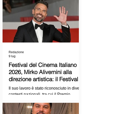
Redazione
9 lug
Festival del Cinema Italiano
2026, Mirko Alivernini alla
direzione artistica: il Festival
punta sul dialogo tra tradizione
Il suo lavoro è stato riconosciuto in diversi
e nuove tecnologie
contesti nazionali, tra cui il Premio
Internazionale "Chioma di Berenice", il
Premio Starlight assegnato nell'ambito
della Mostra Internazionale d'Arte