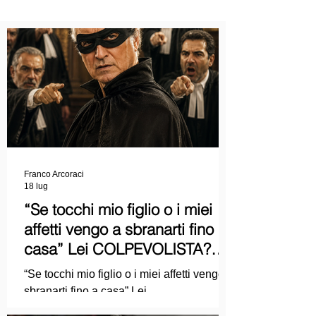
Franco Arcoraci
18 lug
“Se tocchi mio figlio o i miei
affetti vengo a sbranarti fino a
casa” Lei COLPEVOLISTA?
Ma mi faccia il piacere...
“Se tocchi mio figlio o i miei affetti vengo a
sbranarti fino a casa” Lei
COLPEVOLISTA? Ma mi faccia il piacere.