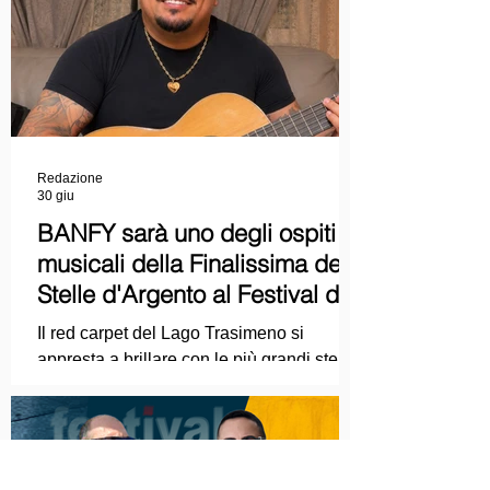
Cinematografica di Venezia e le
collaborazioni con la Roma Film
Academy, dove ha tenuto incontri e
masterclass dedicati all'evoluzione del
linguaggio cinematografico.
Redazione
30 giu
BANFY sarà uno degli ospiti
musicali della Finalissima delle
Stelle d'Argento al Festival del
Cinema Italiano 2026!
Il red carpet del Lago Trasimeno si
appresta a brillare con le più grandi stelle
dello spettacolo, del cinema e della
cultura italiana. La macchina
organizzativa del Festival del Cinema
Italiano 2026 – guidata dal presidente