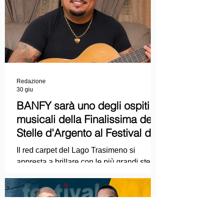
Cinematografica di Venezia e le
collaborazioni con la Roma Film
Academy, dove ha tenuto incontri e
masterclass dedicati all'evoluzione del
linguaggio cinematografico.
Redazione
30 giu
BANFY sarà uno degli ospiti
musicali della Finalissima delle
Stelle d'Argento al Festival del
Cinema Italiano 2026!
Il red carpet del Lago Trasimeno si
appresta a brillare con le più grandi stelle
dello spettacolo, del cinema e della
cultura italiana. La macchina
organizzativa del Festival del Cinema
Italiano 2026 – guidata dal presidente