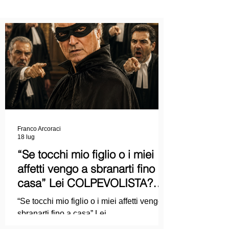
Franco Arcoraci
18 lug
“Se tocchi mio figlio o i miei
affetti vengo a sbranarti fino a
casa” Lei COLPEVOLISTA?
Ma mi faccia il piacere...
“Se tocchi mio figlio o i miei affetti vengo a
sbranarti fino a casa” Lei
COLPEVOLISTA? Ma mi faccia il piacere.