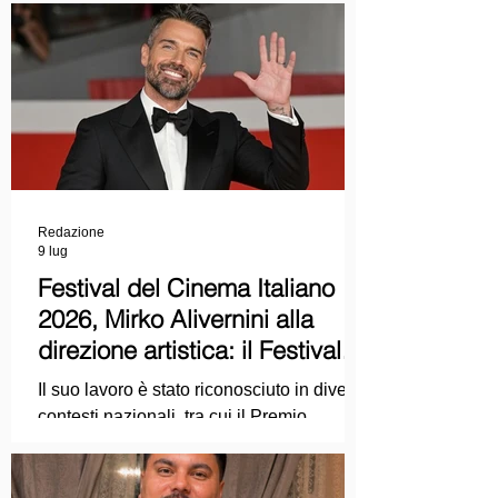
Redazione
9 lug
Festival del Cinema Italiano
2026, Mirko Alivernini alla
direzione artistica: il Festival
punta sul dialogo tra tradizione
Il suo lavoro è stato riconosciuto in diversi
e nuove tecnologie
contesti nazionali, tra cui il Premio
Internazionale "Chioma di Berenice", il
Premio Starlight assegnato nell'ambito
della Mostra Internazionale d'Arte