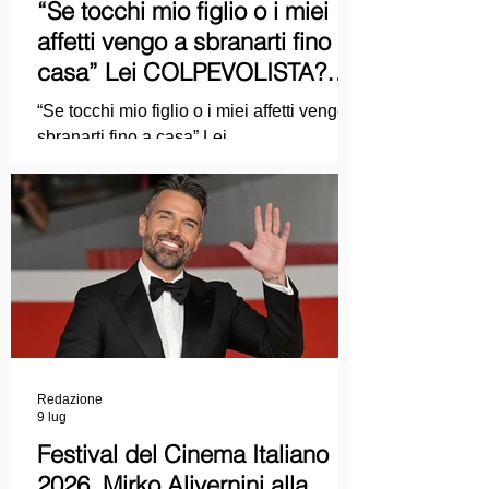
“Se tocchi mio figlio o i miei
affetti vengo a sbranarti fino a
casa” Lei COLPEVOLISTA?
Ma mi faccia il piacere...
“Se tocchi mio figlio o i miei affetti vengo a
sbranarti fino a casa” Lei
COLPEVOLISTA? Ma mi faccia il piacere.
Redazione
9 lug
Festival del Cinema Italiano
2026, Mirko Alivernini alla