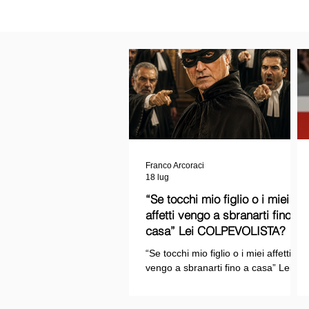
Franco Arcoraci
18 lug
“Se tocchi mio figlio o i miei
affetti vengo a sbranarti fino a
casa” Lei COLPEVOLISTA? Ma
mi faccia il piacere...
“Se tocchi mio figlio o i miei affetti
vengo a sbranarti fino a casa” Lei
COLPEVOLISTA? Ma mi faccia il
piacere.