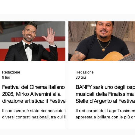
Redazione
Redazione
9 lug
30 giu
Festival del Cinema Italiano
BANFY sarà uno degli ospi
2026, Mirko Alivernini alla
musicali della Finalissima delle
direzione artistica: il Festival
Stelle d'Argento al Festiva
punta sul dialogo tra tradizione
Cinema Italiano 2026!
Il suo lavoro è stato riconosciuto in
Il red carpet del Lago Trasimen
e nuove tecnologie
diversi contesti nazionali, tra cui il
appresta a brillare con le più g
Premio Internazionale "Chioma di
stelle dello spettacolo, del cin
Berenice", il Premio Starlight
della cultura italiana. La macch