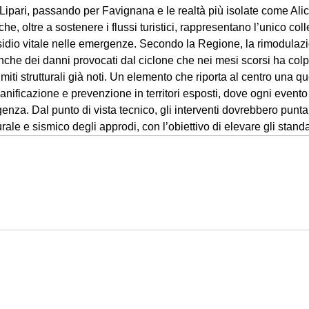
ipari, passando per Favignana e le realtà più isolate come Alicu
che, oltre a sostenere i flussi turistici, rappresentano l’unico co
esidio vitale nelle emergenze. Secondo la Regione, la rimodulazi
anche dei danni provocati dal ciclone che nei mesi scorsi ha colpi
iti strutturali già noti. Un elemento che riporta al centro una qu
anificazione e prevenzione in territori esposti, dove ogni evento 
genza. Dal punto di vista tecnico, gli interventi dovrebbero punta
rale e sismico degli approdi, con l’obiettivo di elevare gli stand