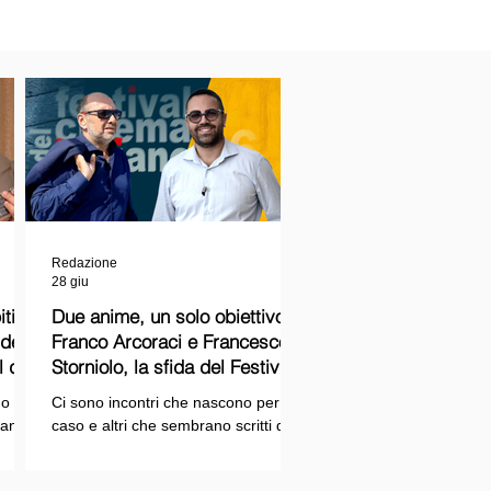
Redazione
28 giu
ti
Due anime, un solo obiettivo:
Franco Arcoraci e Francesco
l del
Storniolo, la sfida del Festival
del Cinema Italiano sul Lago
o si
Ci sono incontri che nascono per
Trasimeno
randi
caso e altri che sembrano scritti dal
ema e
destino. Quello tra Franco Arcoraci e
ina
Francesco Storniolo appartiene alla