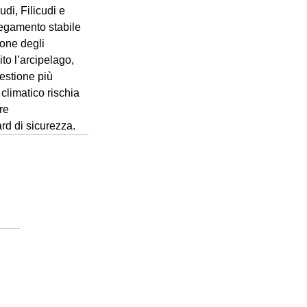
di, Filicudi e 
llegamento stabile 
one degli 
to l’arcipelago, 
estione più 
climatico rischia 
re 
ard di sicurezza.