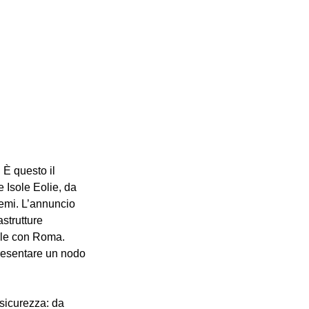
 È questo il 
 Isole Eolie, da 
remi. L’annuncio 
strutture 
nale con Roma. 
presentare un nodo 
 sicurezza: da 