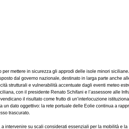
 per mettere in sicurezza gli approdi delle isole minori siciliane.
osto dal governo nazionale, destinato in larga parte anche alle
icità strutturali e vulnerabilità accentuate dagli eventi meteo est
iliana, con il presidente Renato Schifani e l’assessore alle Infra
vendicano il risultato come frutto di un’interlocuzione istituzio
ta un dato oggettivo: la rete portuale delle Eolie continua a rap
esso trascurato. 
 a intervenire su scali considerati essenziali per la mobilità e la