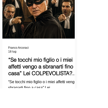
Franco Arcoraci
18 lug
“Se tocchi mio figlio o i miei
affetti vengo a sbranarti fino a
casa” Lei COLPEVOLISTA?
Ma mi faccia il piacere...
“Se tocchi mio figlio o i miei affetti vengo a
sbranarti fino a casa” Lei
COLPEVOLISTA? Ma mi faccia il piacere.