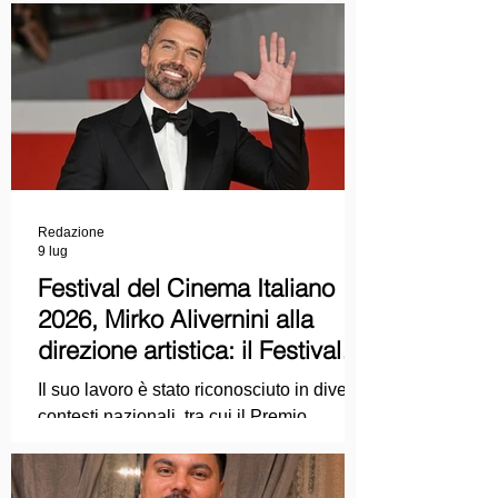
Redazione
9 lug
Festival del Cinema Italiano
2026, Mirko Alivernini alla
direzione artistica: il Festival
punta sul dialogo tra tradizione
Il suo lavoro è stato riconosciuto in diversi
e nuove tecnologie
contesti nazionali, tra cui il Premio
Internazionale "Chioma di Berenice", il
Premio Starlight assegnato nell'ambito
della Mostra Internazionale d'Arte