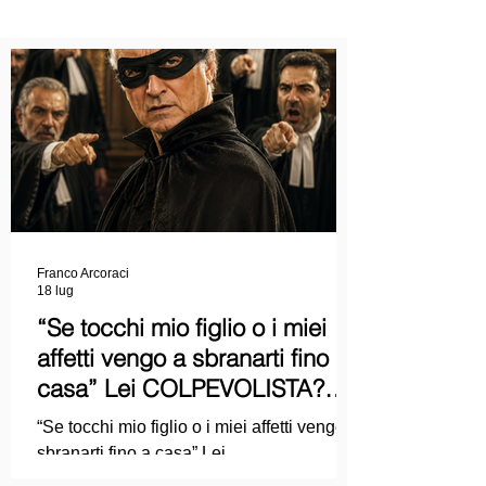
Franco Arcoraci
18 lug
“Se tocchi mio figlio o i miei
affetti vengo a sbranarti fino a
casa” Lei COLPEVOLISTA?
Ma mi faccia il piacere...
“Se tocchi mio figlio o i miei affetti vengo a
sbranarti fino a casa” Lei
COLPEVOLISTA? Ma mi faccia il piacere.