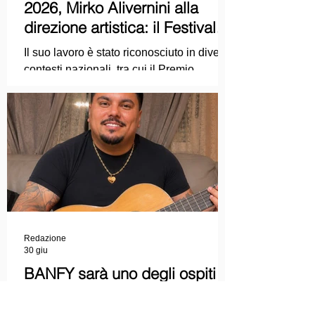
2026, Mirko Alivernini alla
direzione artistica: il Festival
punta sul dialogo tra tradizione
Il suo lavoro è stato riconosciuto in diversi
e nuove tecnologie
contesti nazionali, tra cui il Premio
Internazionale "Chioma di Berenice", il
Premio Starlight assegnato nell'ambito
della Mostra Internazionale d'Arte
Cinematografica di Venezia e le
collaborazioni con la Roma Film
Academy, dove ha tenuto incontri e
masterclass dedicati all'evoluzione del
linguaggio cinematografico.
Redazione
30 giu
BANFY sarà uno degli ospiti
musicali della Finalissima delle
Stelle d'Argento al Festival del