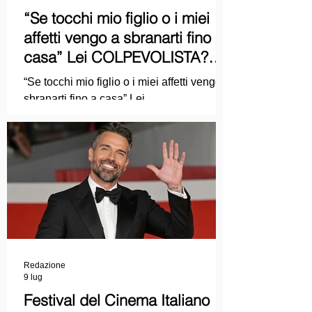
“Se tocchi mio figlio o i miei
affetti vengo a sbranarti fino a
casa” Lei COLPEVOLISTA?
Ma mi faccia il piacere...
“Se tocchi mio figlio o i miei affetti vengo a
sbranarti fino a casa” Lei
COLPEVOLISTA? Ma mi faccia il piacere.
Redazione
9 lug
Festival del Cinema Italiano