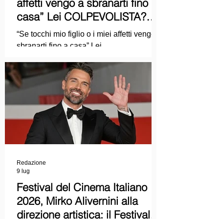
affetti vengo a sbranarti fino a
casa” Lei COLPEVOLISTA?
Ma mi faccia il piacere...
“Se tocchi mio figlio o i miei affetti vengo a
sbranarti fino a casa” Lei
COLPEVOLISTA? Ma mi faccia il piacere.
Redazione
9 lug
Festival del Cinema Italiano
2026, Mirko Alivernini alla
direzione artistica: il Festival