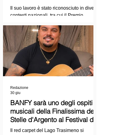
punta sul dialogo tra tradizione
Il suo lavoro è stato riconosciuto in diversi
e nuove tecnologie
contesti nazionali, tra cui il Premio
Internazionale "Chioma di Berenice", il
Premio Starlight assegnato nell'ambito
della Mostra Internazionale d'Arte
Cinematografica di Venezia e le
collaborazioni con la Roma Film
Academy, dove ha tenuto incontri e
masterclass dedicati all'evoluzione del
linguaggio cinematografico.
Redazione
30 giu
BANFY sarà uno degli ospiti
musicali della Finalissima delle
Stelle d'Argento al Festival del
Cinema Italiano 2026!
Il red carpet del Lago Trasimeno si