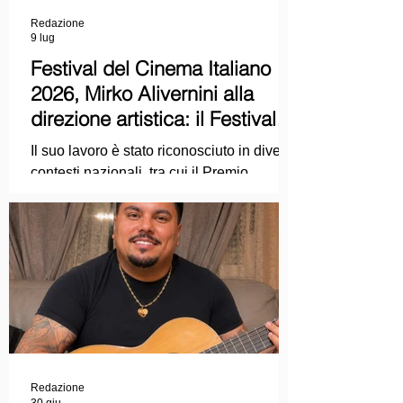
Redazione
9 lug
Festival del Cinema Italiano
2026, Mirko Alivernini alla
direzione artistica: il Festival
punta sul dialogo tra tradizione
Il suo lavoro è stato riconosciuto in diversi
e nuove tecnologie
contesti nazionali, tra cui il Premio
Internazionale "Chioma di Berenice", il
Premio Starlight assegnato nell'ambito
della Mostra Internazionale d'Arte
Cinematografica di Venezia e le
collaborazioni con la Roma Film
Academy, dove ha tenuto incontri e
masterclass dedicati all'evoluzione del
linguaggio cinematografico.
Redazione
30 giu