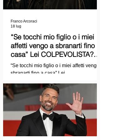
Franco Arcoraci
18 lug
“Se tocchi mio figlio o i miei
affetti vengo a sbranarti fino a
casa” Lei COLPEVOLISTA?
Ma mi faccia il piacere...
“Se tocchi mio figlio o i miei affetti vengo a
sbranarti fino a casa” Lei
COLPEVOLISTA? Ma mi faccia il piacere.