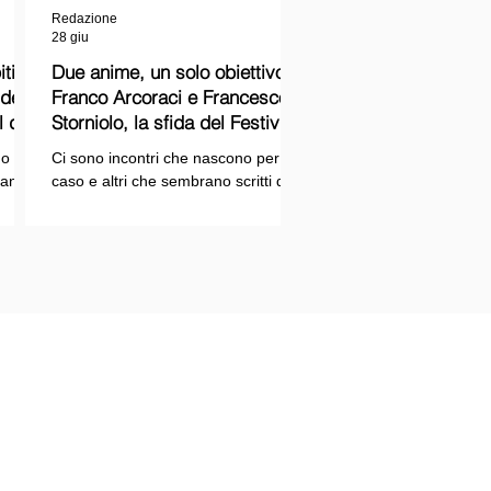
Redazione
28 giu
ti
Due anime, un solo obiettivo:
Franco Arcoraci e Francesco
l del
Storniolo, la sfida del Festival
del Cinema Italiano sul Lago
o si
Ci sono incontri che nascono per
Trasimeno
randi
caso e altri che sembrano scritti dal
ema e
destino. Quello tra Franco Arcoraci e
ina
Francesco Storniolo appartiene alla
seconda categoria. Uno ha
 dal
trascorso gran parte della propria
vita in divisa, combattendo la
i con
criminalità organizzata nelle delicate
indagini della Sicilia orientale. L'altro
ne
è un imprenditore che, partendo da
SPAZIOPLAY.COM
origini semplici, ha costruito la
emento della testata SPAZIO NOTIZIE
propria attività con il lavoro e la
trazione n° 2503/13 del 27/12/2013 c/o
determinazione, fino a scegliere di
nale di Messina
investire in uno dei
tore responsabile: Mario Di Paola
re: Associazione Rtm