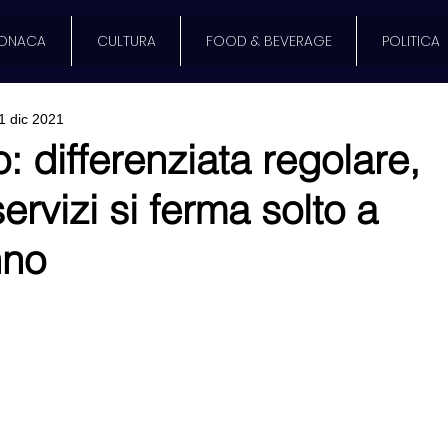
ONACA
CULTURA
FOOD & BEVERAGE
POLITICA
1 dic 2021
: differenziata regolare,
rvizi si ferma solto a
no