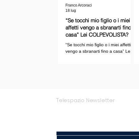
Franco Arcoraci
18 lug
“Se tocchi mio figlio o i miei
affetti vengo a sbranarti fino a
casa” Lei COLPEVOLISTA? Ma
mi faccia il piacere...
“Se tocchi mio figlio o i miei affetti
vengo a sbranarti fino a casa” Lei
COLPEVOLISTA? Ma mi faccia il
piacere.
Telespazio Newsletter
Rimani Aggior