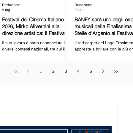
Redazione
Redazione
9 lug
30 giu
Festival del Cinema Italiano
BANFY sarà uno degli ospi
2026, Mirko Alivernini alla
musicali della Finalissima delle
direzione artistica: il Festival
Stelle d'Argento al Festiva
punta sul dialogo tra tradizione
Cinema Italiano 2026!
Il suo lavoro è stato riconosciuto in
Il red carpet del Lago Trasimen
e nuove tecnologie
diversi contesti nazionali, tra cui il
appresta a brillare con le più g
Premio Internazionale "Chioma di
stelle dello spettacolo, del cin
Berenice", il Premio Starlight
della cultura italiana. La macch
assegnato nell'ambito della Mostra
organizzativa del Festival del
1
2
3
4
5
Internazionale d'Arte
Cinema Italiano 2026 – guidata
Cinematografica di Venezia e le
presidente Franco Arcoraci e
collaborazioni con la Roma Film
l'organizzazione di Giusy Venut
Academy, dove ha tenuto incontri e
la direzione artistica di Mirko
masterclass dedicati all'evoluzione
Alivernini – promette un'edizio
TELE
del linguaggio cinematografico.
ricca di colpi di scena.
nato
Suppl
regis
Tribu
Diret
Edito