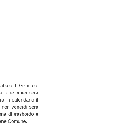
sabato 1 Gennaio, 
a, che riprenderà 
a in calendario il 
non venerdì sera 
rma di trasbordo e 
 Bene Comune.