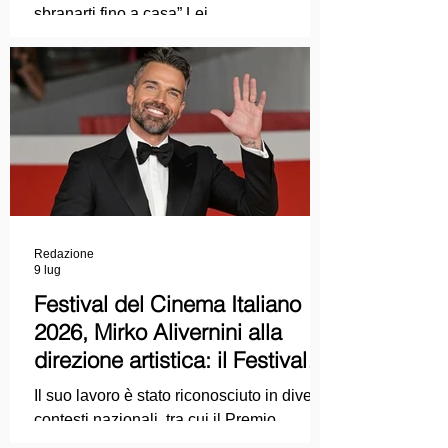
sbranarti fino a casa” Lei
COLPEVOLISTA? Ma mi faccia il piacere.
Redazione
9 lug
Festival del Cinema Italiano
2026, Mirko Alivernini alla
direzione artistica: il Festival
punta sul dialogo tra tradizione
Il suo lavoro è stato riconosciuto in diversi
e nuove tecnologie
contesti nazionali, tra cui il Premio
Internazionale "Chioma di Berenice", il