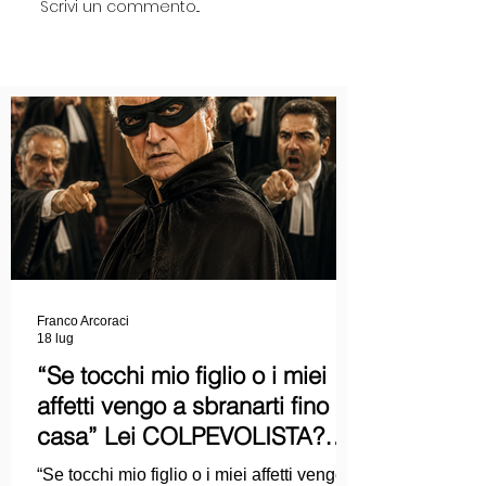
Scrivi un commento...
Franco Arcoraci
18 lug
“Se tocchi mio figlio o i miei
affetti vengo a sbranarti fino a
casa” Lei COLPEVOLISTA?
Ma mi faccia il piacere...
“Se tocchi mio figlio o i miei affetti vengo a