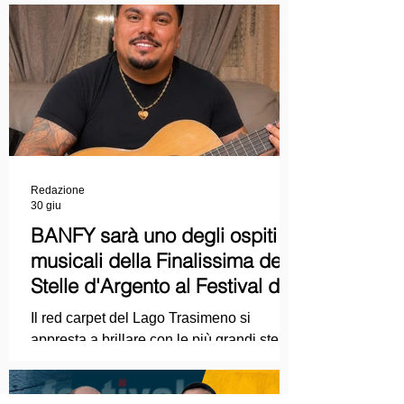
Premio Starlight assegnato nell'ambito
della Mostra Internazionale d'Arte
Cinematografica di Venezia e le
collaborazioni con la Roma Film
Academy, dove ha tenuto incontri e
masterclass dedicati all'evoluzione del
linguaggio cinematografico.
Redazione
30 giu
BANFY sarà uno degli ospiti
musicali della Finalissima delle
Stelle d'Argento al Festival del
Cinema Italiano 2026!
Il red carpet del Lago Trasimeno si
appresta a brillare con le più grandi stelle
dello spettacolo, del cinema e della
cultura italiana. La macchina