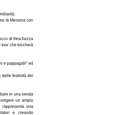
iliarità.
ne di Messina con 
occo di freschezza 
 tour che toccherà 
i e pappagalli” ed 
elle festività dei 
bani in una serata 
involgere un ampio 
 rappresenta una 
tatori e creando 