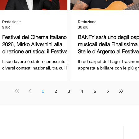
Redazione
Redazione
9 lug
30 giu
Festival del Cinema Italiano
BANFY sarà uno degli ospi
2026, Mirko Alivernini alla
musicali della Finalissima delle
direzione artistica: il Festival
Stelle d'Argento al Festiva
punta sul dialogo tra tradizione
Cinema Italiano 2026!
Il suo lavoro è stato riconosciuto in
Il red carpet del Lago Trasimen
e nuove tecnologie
diversi contesti nazionali, tra cui il
appresta a brillare con le più g
Premio Internazionale "Chioma di
stelle dello spettacolo, del cin
Berenice", il Premio Starlight
della cultura italiana. La macch
assegnato nell'ambito della Mostra
organizzativa del Festival del
1
2
3
4
5
Internazionale d'Arte
Cinema Italiano 2026 – guidata
Cinematografica di Venezia e le
presidente Franco Arcoraci e
collaborazioni con la Roma Film
l'organizzazione di Giusy Venut
Academy, dove ha tenuto incontri e
la direzione artistica di Mirko
masterclass dedicati all'evoluzione
Alivernini – promette un'edizio
TELE
del linguaggio cinematografico.
ricca di colpi di scena.
nato
Suppl
regis