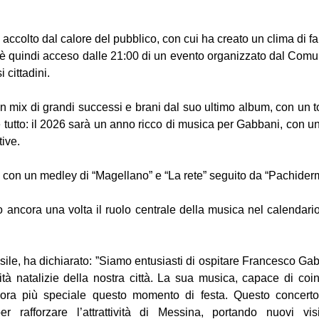
accolto dal calore del pubblico, con cui ha creato un clima di fam
è quindi acceso dalle 21:00 di un evento organizzato dal Comu
 cittadini.
un mix di grandi successi e brani dal suo ultimo album, con un t
tutto: il 2026 sarà un anno ricco di musica per Gabbani, con un
tive.
a con un medley di “Magellano” e “La rete” seguito da “Pachiderm
ancora una volta il ruolo centrale della musica nel calendario d
ile, ha dichiarato: ”Siamo entusiasti di ospitare Francesco Gab
ività natalizie della nostra città. La sua musica, capace di co
cora più speciale questo momento di festa. Questo concerto
r rafforzare l’attrattività di Messina, portando nuovi visi