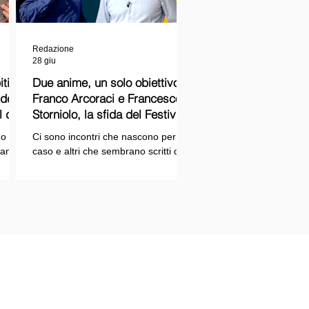
Redazione
28 giu
ti
Due anime, un solo obiettivo:
Franco Arcoraci e Francesco
l del
Storniolo, la sfida del Festival
del Cinema Italiano sul Lago
o si
Ci sono incontri che nascono per
Trasimeno
randi
caso e altri che sembrano scritti dal
ema e
destino. Quello tra Franco Arcoraci e
ina
Francesco Storniolo appartiene alla
seconda categoria. Uno ha
 dal
trascorso gran parte della propria
vita in divisa, combattendo la
i con
criminalità organizzata nelle delicate
indagini della Sicilia orientale. L'altro
ne
è un imprenditore che, partendo da
SPAZIOPLAY.COM
origini semplici, ha costruito la
emento della testata SPAZIO NOTIZIE
propria attività con il lavoro e la
trazione n° 2503/13 del 27/12/2013 c/o