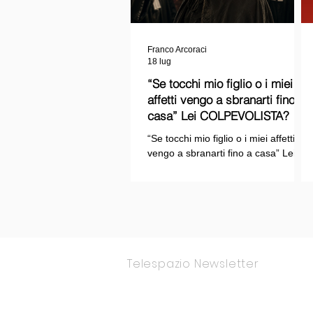
Franco Arcoraci
18 lug
“Se tocchi mio figlio o i miei
affetti vengo a sbranarti fino a
casa” Lei COLPEVOLISTA? Ma
mi faccia il piacere...
“Se tocchi mio figlio o i miei affetti
vengo a sbranarti fino a casa” Lei
COLPEVOLISTA? Ma mi faccia il
piacere.
Telespazio Newsletter
Rimani Aggior