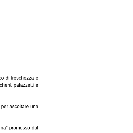
o di freschezza e 
herà palazzetti e 
 per ascoltare una 
sina” promosso dal 