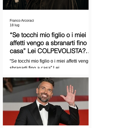
Franco Arcoraci
18 lug
“Se tocchi mio figlio o i miei
affetti vengo a sbranarti fino a
casa” Lei COLPEVOLISTA?
Ma mi faccia il piacere...
“Se tocchi mio figlio o i miei affetti vengo a
sbranarti fino a casa” Lei
COLPEVOLISTA? Ma mi faccia il piacere.