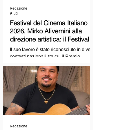
Redazione
9 lug
Festival del Cinema Italiano
2026, Mirko Alivernini alla
direzione artistica: il Festival
punta sul dialogo tra tradizione
Il suo lavoro è stato riconosciuto in diversi
e nuove tecnologie
contesti nazionali, tra cui il Premio
Internazionale "Chioma di Berenice", il
Premio Starlight assegnato nell'ambito
della Mostra Internazionale d'Arte
Cinematografica di Venezia e le
collaborazioni con la Roma Film
Academy, dove ha tenuto incontri e
masterclass dedicati all'evoluzione del
linguaggio cinematografico.
Redazione