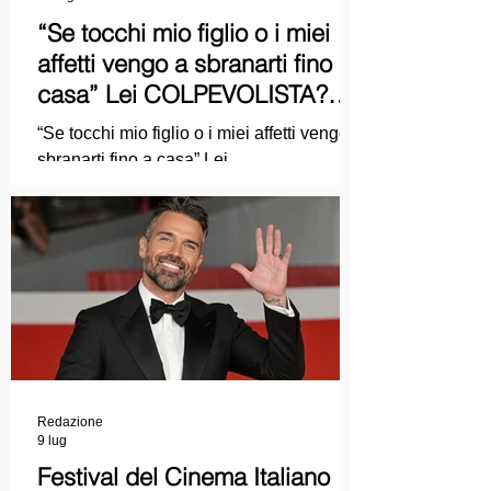
“Se tocchi mio figlio o i miei
affetti vengo a sbranarti fino a
casa” Lei COLPEVOLISTA?
Ma mi faccia il piacere...
“Se tocchi mio figlio o i miei affetti vengo a
sbranarti fino a casa” Lei
COLPEVOLISTA? Ma mi faccia il piacere.
Redazione
9 lug
Festival del Cinema Italiano