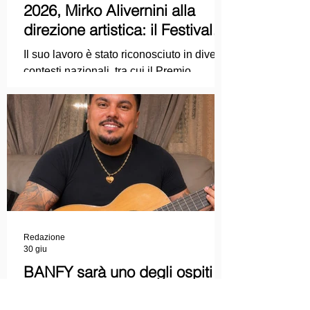
2026, Mirko Alivernini alla
direzione artistica: il Festival
punta sul dialogo tra tradizione
Il suo lavoro è stato riconosciuto in diversi
e nuove tecnologie
contesti nazionali, tra cui il Premio
Internazionale "Chioma di Berenice", il
Premio Starlight assegnato nell'ambito
della Mostra Internazionale d'Arte
Cinematografica di Venezia e le
collaborazioni con la Roma Film
Academy, dove ha tenuto incontri e
masterclass dedicati all'evoluzione del
linguaggio cinematografico.
Redazione
30 giu
BANFY sarà uno degli ospiti
musicali della Finalissima delle