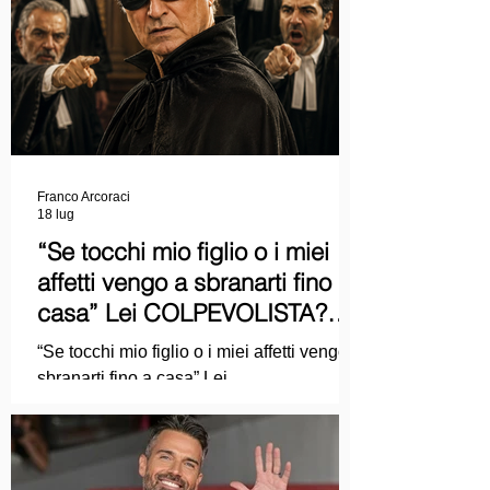
Franco Arcoraci
18 lug
“Se tocchi mio figlio o i miei
affetti vengo a sbranarti fino a
casa” Lei COLPEVOLISTA?
Ma mi faccia il piacere...
“Se tocchi mio figlio o i miei affetti vengo a
sbranarti fino a casa” Lei
COLPEVOLISTA? Ma mi faccia il piacere.