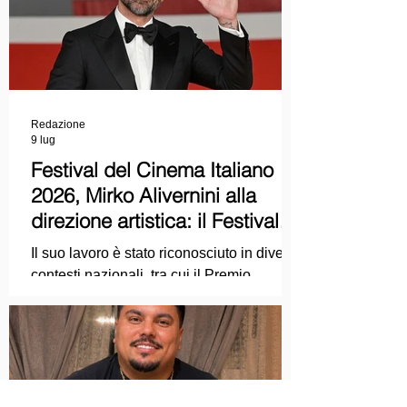
Redazione
9 lug
Festival del Cinema Italiano
2026, Mirko Alivernini alla
direzione artistica: il Festival
punta sul dialogo tra tradizione
Il suo lavoro è stato riconosciuto in diversi
e nuove tecnologie
contesti nazionali, tra cui il Premio
Internazionale "Chioma di Berenice", il
Premio Starlight assegnato nell'ambito
della Mostra Internazionale d'Arte
Cinematografica di Venezia e le
collaborazioni con la Roma Film
Academy, dove ha tenuto incontri e