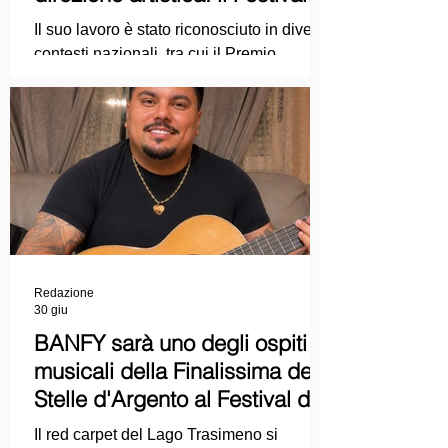
punta sul dialogo tra tradizione
Il suo lavoro è stato riconosciuto in diversi
e nuove tecnologie
contesti nazionali, tra cui il Premio
Internazionale "Chioma di Berenice", il
Premio Starlight assegnato nell'ambito
della Mostra Internazionale d'Arte
Cinematografica di Venezia e le
collaborazioni con la Roma Film
Academy, dove ha tenuto incontri e
masterclass dedicati all'evoluzione del
linguaggio cinematografico.
Redazione
30 giu
BANFY sarà uno degli ospiti
musicali della Finalissima delle
Stelle d'Argento al Festival del
Cinema Italiano 2026!
Il red carpet del Lago Trasimeno si