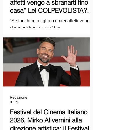
affetti vengo a sbranarti fino a
casa” Lei COLPEVOLISTA?
Ma mi faccia il piacere...
“Se tocchi mio figlio o i miei affetti vengo a
sbranarti fino a casa” Lei
COLPEVOLISTA? Ma mi faccia il piacere.
Redazione
9 lug
Festival del Cinema Italiano
2026, Mirko Alivernini alla
direzione artistica: il Festival