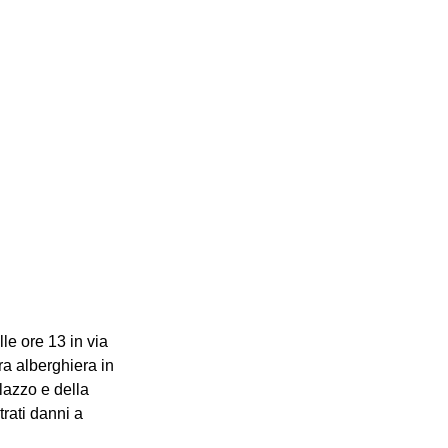
le ore 13 in via 
ra alberghiera in 
lazzo e della 
rati danni a 