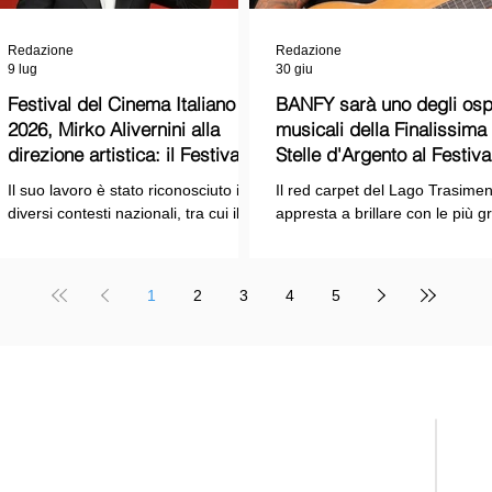
Redazione
Redazione
9 lug
30 giu
Festival del Cinema Italiano
BANFY sarà uno degli ospi
2026, Mirko Alivernini alla
musicali della Finalissima delle
direzione artistica: il Festival
Stelle d'Argento al Festiva
punta sul dialogo tra tradizione
Cinema Italiano 2026!
Il suo lavoro è stato riconosciuto in
Il red carpet del Lago Trasimen
e nuove tecnologie
diversi contesti nazionali, tra cui il
appresta a brillare con le più g
Premio Internazionale "Chioma di
stelle dello spettacolo, del cin
Berenice", il Premio Starlight
della cultura italiana. La macch
assegnato nell'ambito della Mostra
organizzativa del Festival del
1
2
3
4
5
Internazionale d'Arte
Cinema Italiano 2026 – guidata
Cinematografica di Venezia e le
presidente Franco Arcoraci e
collaborazioni con la Roma Film
l'organizzazione di Giusy Venut
Academy, dove ha tenuto incontri e
la direzione artistica di Mirko
masterclass dedicati all'evoluzione
Alivernini – promette un'edizio
TELE
del linguaggio cinematografico.
ricca di colpi di scena.
nato
Suppl
regis
Tribu