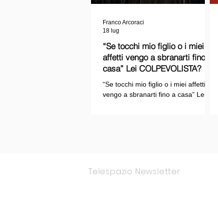
Franco Arcoraci
18 lug
“Se tocchi mio figlio o i miei
affetti vengo a sbranarti fino a
casa” Lei COLPEVOLISTA? Ma
mi faccia il piacere...
“Se tocchi mio figlio o i miei affetti
vengo a sbranarti fino a casa” Lei
COLPEVOLISTA? Ma mi faccia il
piacere.
Telespazio Newsletter
Rimani Aggior