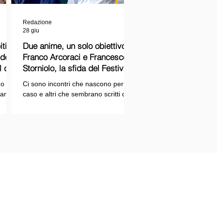
Redazione
28 giu
ti
Due anime, un solo obiettivo:
Franco Arcoraci e Francesco
l del
Storniolo, la sfida del Festival
del Cinema Italiano sul Lago
o si
Ci sono incontri che nascono per
Trasimeno
randi
caso e altri che sembrano scritti dal
ema e
destino. Quello tra Franco Arcoraci e
ina
Francesco Storniolo appartiene alla
seconda categoria. Uno ha
 dal
trascorso gran parte della propria
vita in divisa, combattendo la
i con
criminalità organizzata nelle delicate
indagini della Sicilia orientale. L'altro
ne
è un imprenditore che, partendo da
SPAZIOPLAY.COM
origini semplici, ha costruito la
emento della testata SPAZIO NOTIZIE
propria attività con il lavoro e la
trazione n° 2503/13 del 27/12/2013 c/o
determinazione, fino a scegliere di
nale di Messina
investire in uno dei