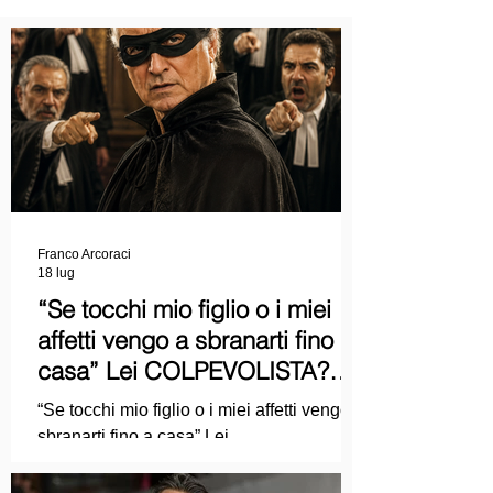
Franco Arcoraci
18 lug
“Se tocchi mio figlio o i miei
affetti vengo a sbranarti fino a
casa” Lei COLPEVOLISTA?
Ma mi faccia il piacere...
“Se tocchi mio figlio o i miei affetti vengo a
sbranarti fino a casa” Lei
COLPEVOLISTA? Ma mi faccia il piacere.