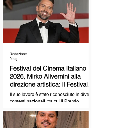
Redazione
9 lug
Festival del Cinema Italiano
2026, Mirko Alivernini alla
direzione artistica: il Festival
punta sul dialogo tra tradizione
Il suo lavoro è stato riconosciuto in diversi
e nuove tecnologie
contesti nazionali, tra cui il Premio
Internazionale "Chioma di Berenice", il
Premio Starlight assegnato nell'ambito
della Mostra Internazionale d'Arte