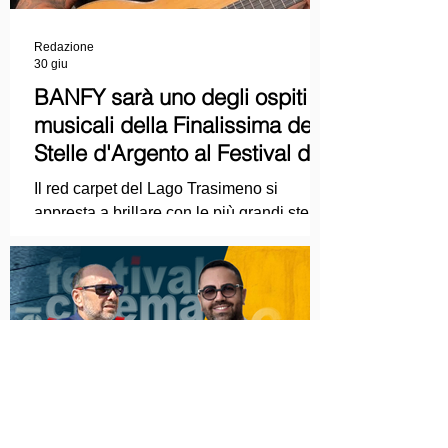
Redazione
30 giu
BANFY sarà uno degli ospiti
musicali della Finalissima delle
Stelle d'Argento al Festival del
Cinema Italiano 2026!
Il red carpet del Lago Trasimeno si
appresta a brillare con le più grandi stelle
dello spettacolo, del cinema e della
cultura italiana. La macchina
organizzativa del Festival del Cinema
Italiano 2026 – guidata dal presidente
Franco Arcoraci e l'organizzazione di
Giusy Venuti con la direzione artistica di
Mirko Alivernini – promette un'edizione
ricca di colpi di scena.