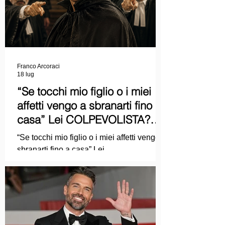
Franco Arcoraci
18 lug
“Se tocchi mio figlio o i miei
affetti vengo a sbranarti fino a
casa” Lei COLPEVOLISTA?
Ma mi faccia il piacere...
“Se tocchi mio figlio o i miei affetti vengo a
sbranarti fino a casa” Lei
COLPEVOLISTA? Ma mi faccia il piacere.