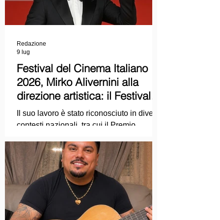
Redazione
9 lug
Festival del Cinema Italiano
2026, Mirko Alivernini alla
direzione artistica: il Festival
punta sul dialogo tra tradizione
Il suo lavoro è stato riconosciuto in diversi
e nuove tecnologie
contesti nazionali, tra cui il Premio
Internazionale "Chioma di Berenice", il
Premio Starlight assegnato nell'ambito
della Mostra Internazionale d'Arte
Cinematografica di Venezia e le
collaborazioni con la Roma Film
Academy, dove ha tenuto incontri e
masterclass dedicati all'evoluzione del
linguaggio cinematografico.