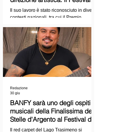
punta sul dialogo tra tradizione
Il suo lavoro è stato riconosciuto in diversi
e nuove tecnologie
contesti nazionali, tra cui il Premio
Internazionale "Chioma di Berenice", il
Premio Starlight assegnato nell'ambito
della Mostra Internazionale d'Arte
Cinematografica di Venezia e le
collaborazioni con la Roma Film
Academy, dove ha tenuto incontri e
masterclass dedicati all'evoluzione del
linguaggio cinematografico.
Redazione
30 giu
BANFY sarà uno degli ospiti
musicali della Finalissima delle
Stelle d'Argento al Festival del
Cinema Italiano 2026!
Il red carpet del Lago Trasimeno si