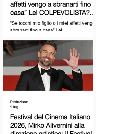
affetti vengo a sbranarti fino a
casa” Lei COLPEVOLISTA?
Ma mi faccia il piacere...
“Se tocchi mio figlio o i miei affetti vengo a
sbranarti fino a casa” Lei
COLPEVOLISTA? Ma mi faccia il piacere.
Redazione
9 lug
Festival del Cinema Italiano
2026, Mirko Alivernini alla
direzione artistica: il Festival