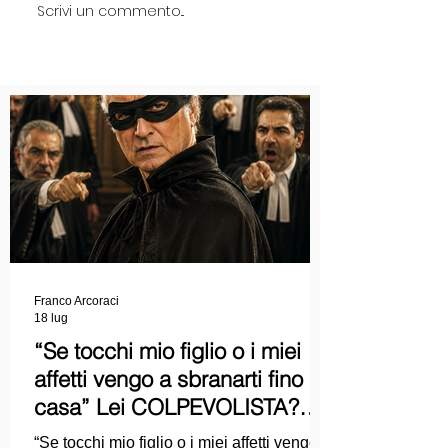
Scrivi un commento...
Franco Arcoraci
18 lug
“Se tocchi mio figlio o i miei
affetti vengo a sbranarti fino a
casa” Lei COLPEVOLISTA?
Ma mi faccia il piacere...
“Se tocchi mio figlio o i miei affetti vengo a