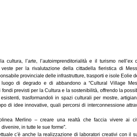
 cultura, l’arte, l’autoimprenditorialità e il turismo nell’ex qua
te per la rivalutazione della cittadella fieristica di Messi
nsabile provinciale delle infrastrutture, trasporti e isole Eolie 
 luogo di degrado e di abbandono a “Cultural Village Mes
 fondi previsti per la Cultura e la sostenibilità, offrendo la possib
 esistenti, trasformandoli in spazi culturali per mostre, artigia
uppo di idee innovative, quali percorsi di interconnessione attrav
linea Merlino – creare una realtà che faccia vivere ai citta
 divenire, in tutte le sue forme”. 
uale c'è anche la realizzazione di laboratori creativi con il su