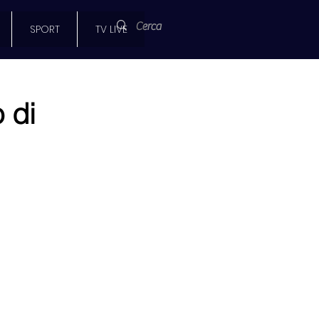
SPORT
TV LIVE
 di