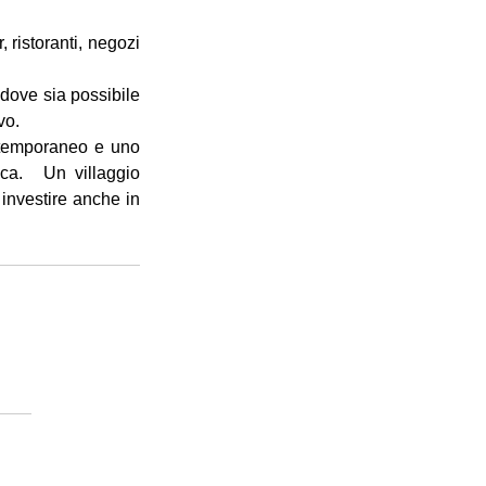
ristoranti, negozi 
dove sia possibile 
vo. 
ntemporaneo e uno 
gio 
nvestire anche in 