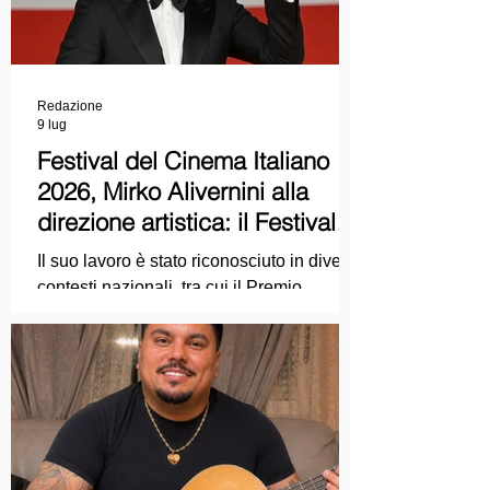
Redazione
9 lug
Festival del Cinema Italiano
2026, Mirko Alivernini alla
direzione artistica: il Festival
punta sul dialogo tra tradizione
Il suo lavoro è stato riconosciuto in diversi
e nuove tecnologie
contesti nazionali, tra cui il Premio
Internazionale "Chioma di Berenice", il
Premio Starlight assegnato nell'ambito
della Mostra Internazionale d'Arte
Cinematografica di Venezia e le
collaborazioni con la Roma Film
Academy, dove ha tenuto incontri e
masterclass dedicati all'evoluzione del