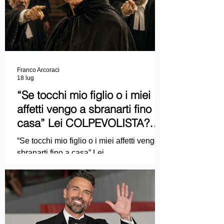
Franco Arcoraci
18 lug
“Se tocchi mio figlio o i miei
affetti vengo a sbranarti fino a
casa” Lei COLPEVOLISTA?
Ma mi faccia il piacere...
“Se tocchi mio figlio o i miei affetti vengo a
sbranarti fino a casa” Lei
COLPEVOLISTA? Ma mi faccia il piacere.