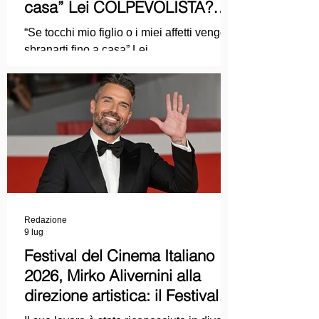
casa” Lei COLPEVOLISTA?
Ma mi faccia il piacere...
“Se tocchi mio figlio o i miei affetti vengo a
sbranarti fino a casa” Lei
COLPEVOLISTA? Ma mi faccia il piacere.
Redazione
9 lug
Festival del Cinema Italiano
2026, Mirko Alivernini alla
direzione artistica: il Festival
punta sul dialogo tra tradizione