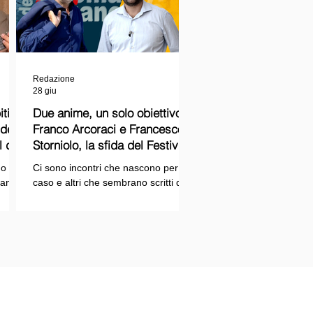
Redazione
28 giu
ti
Due anime, un solo obiettivo:
Franco Arcoraci e Francesco
l del
Storniolo, la sfida del Festival
del Cinema Italiano sul Lago
o si
Ci sono incontri che nascono per
Trasimeno
randi
caso e altri che sembrano scritti dal
ema e
destino. Quello tra Franco Arcoraci e
ina
Francesco Storniolo appartiene alla
seconda categoria. Uno ha
 dal
trascorso gran parte della propria
vita in divisa, combattendo la
i con
criminalità organizzata nelle delicate
indagini della Sicilia orientale. L'altro
ne
è un imprenditore che, partendo da
SPAZIOPLAY.COM