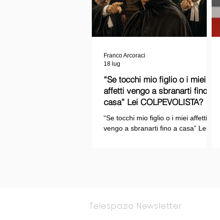
Franco Arcoraci
18 lug
“Se tocchi mio figlio o i miei
affetti vengo a sbranarti fino a
casa” Lei COLPEVOLISTA? Ma
mi faccia il piacere...
“Se tocchi mio figlio o i miei affetti
vengo a sbranarti fino a casa” Lei
COLPEVOLISTA? Ma mi faccia il
piacere.
Telespazio Newsletter