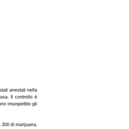
ti arrestati nella 
sa. Il controllo è 
o insospettito gli 
 300 di marijuana, 