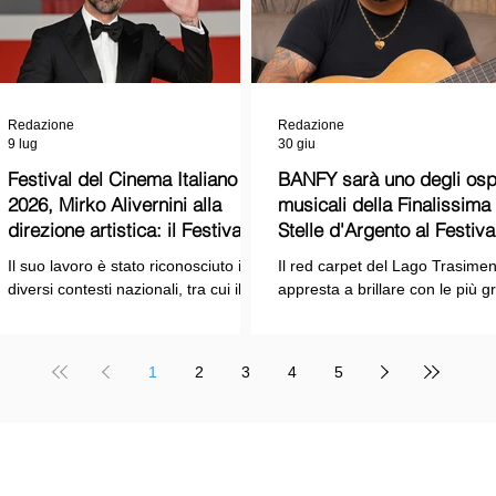
Redazione
Redazione
9 lug
30 giu
Festival del Cinema Italiano
BANFY sarà uno degli ospi
2026, Mirko Alivernini alla
musicali della Finalissima delle
direzione artistica: il Festival
Stelle d'Argento al Festiva
punta sul dialogo tra tradizione
Cinema Italiano 2026!
Il suo lavoro è stato riconosciuto in
Il red carpet del Lago Trasimen
e nuove tecnologie
diversi contesti nazionali, tra cui il
appresta a brillare con le più g
Premio Internazionale "Chioma di
stelle dello spettacolo, del cin
Berenice", il Premio Starlight
della cultura italiana. La macch
assegnato nell'ambito della Mostra
organizzativa del Festival del
1
2
3
4
5
Internazionale d'Arte
Cinema Italiano 2026 – guidata
Cinematografica di Venezia e le
presidente Franco Arcoraci e
collaborazioni con la Roma Film
l'organizzazione di Giusy Venut
Academy, dove ha tenuto incontri e
la direzione artistica di Mirko
masterclass dedicati all'evoluzione
Alivernini – promette un'edizio
TELE