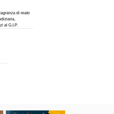
flagranza di reato 
diziaria, 
i al G.I.P.