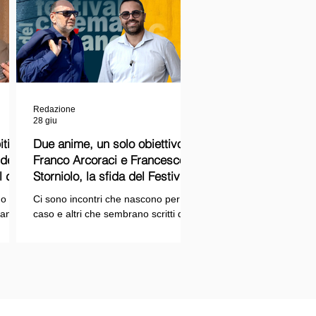
Redazione
28 giu
ti
Due anime, un solo obiettivo:
Franco Arcoraci e Francesco
l del
Storniolo, la sfida del Festival
del Cinema Italiano sul Lago
o si
Ci sono incontri che nascono per
Trasimeno
randi
caso e altri che sembrano scritti dal
ema e
destino. Quello tra Franco Arcoraci e
ina
Francesco Storniolo appartiene alla
seconda categoria. Uno ha
 dal
trascorso gran parte della propria
vita in divisa, combattendo la
i con
criminalità organizzata nelle delicate