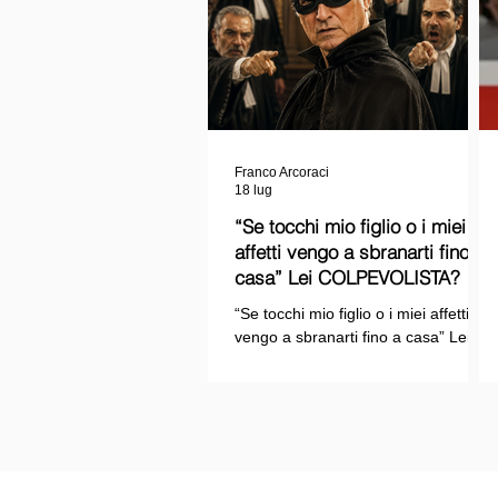
Franco Arcoraci
18 lug
“Se tocchi mio figlio o i miei
affetti vengo a sbranarti fino a
casa” Lei COLPEVOLISTA? Ma
mi faccia il piacere...
“Se tocchi mio figlio o i miei affetti
vengo a sbranarti fino a casa” Lei
COLPEVOLISTA? Ma mi faccia il
piacere.