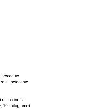
o proceduto 
anza stupefacente 
 unità cinofila 
e, 10 chilogrammi 