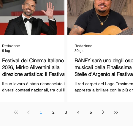
Redazione
Redazione
9 lug
30 giu
Festival del Cinema Italiano
BANFY sarà uno degli ospi
2026, Mirko Alivernini alla
musicali della Finalissima delle
direzione artistica: il Festival
Stelle d'Argento al Festiva
punta sul dialogo tra tradizione
Cinema Italiano 2026!
Il suo lavoro è stato riconosciuto in
Il red carpet del Lago Trasimen
e nuove tecnologie
diversi contesti nazionali, tra cui il
appresta a brillare con le più g
Premio Internazionale "Chioma di
stelle dello spettacolo, del cin
Berenice", il Premio Starlight
della cultura italiana. La macch
assegnato nell'ambito della Mostra
organizzativa del Festival del
1
2
3
4
5
Internazionale d'Arte
Cinema Italiano 2026 – guidata
Cinematografica di Venezia e le
presidente Franco Arcoraci e
collaborazioni con la Roma Film
l'organizzazione di Giusy Venut