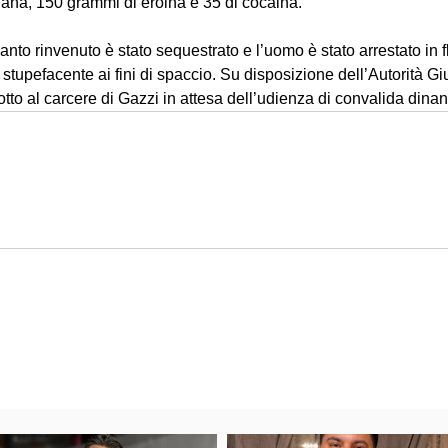
uana, 150 grammi di eroina e 35 di cocaina.
 quanto rinvenuto è stato sequestrato e l’uomo è stato arrestato in 
stupefacente ai fini di spaccio. Su disposizione dell’Autorità Giu
otto al carcere di Gazzi in attesa dell’udienza di convalida dinanz