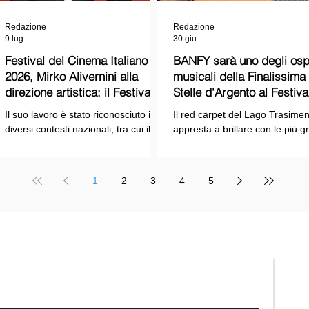
Redazione
Redazione
9 lug
30 giu
Festival del Cinema Italiano
BANFY sarà uno degli ospi
2026, Mirko Alivernini alla
musicali della Finalissima delle
direzione artistica: il Festival
Stelle d'Argento al Festiva
punta sul dialogo tra tradizione
Cinema Italiano 2026!
Il suo lavoro è stato riconosciuto in
Il red carpet del Lago Trasimen
e nuove tecnologie
diversi contesti nazionali, tra cui il
appresta a brillare con le più g
Premio Internazionale "Chioma di
stelle dello spettacolo, del cin
Berenice", il Premio Starlight
della cultura italiana. La macch
assegnato nell'ambito della Mostra
organizzativa del Festival del
1
2
3
4
5
Internazionale d'Arte
Cinema Italiano 2026 – guidata
Cinematografica di Venezia e le
presidente Franco Arcoraci e
collaborazioni con la Roma Film
l'organizzazione di Giusy Venut
Academy, dove ha tenuto incontri e
la direzione artistica di Mirko
masterclass dedicati all'evoluzione
Alivernini – promette un'edizio
TELE
del linguaggio cinematografico.
ricca di colpi di scena.
nato
Suppl
regis
Tribu
Diret