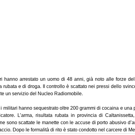
i hanno arrestato un uomo di 48 anni, già noto alle forze dell’
rubata e di droga. Il controllo è scattato nei pressi dello svinc
te un servizio del Nucleo Radiomobile.
o i militari hanno sequestrato oltre 200 grammi di cocaina e una p
icatore. L’arma, risultata rubata in provincia di Caltanissetta
ne sono scattate le manette con le accuse di porto abusivo d’ar
accio. Dopo le formalità di rito è stato condotto nel carcere di M