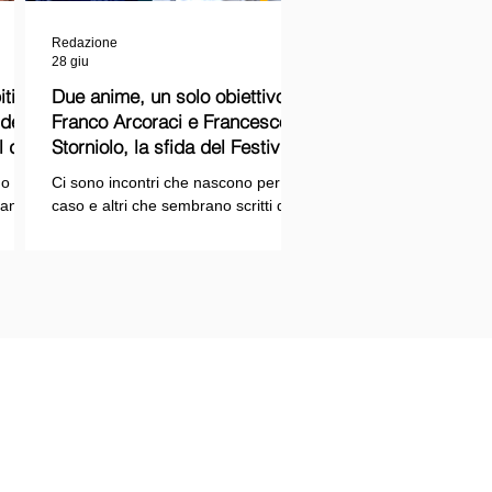
Redazione
28 giu
ti
Due anime, un solo obiettivo:
Franco Arcoraci e Francesco
l del
Storniolo, la sfida del Festival
del Cinema Italiano sul Lago
o si
Ci sono incontri che nascono per
Trasimeno
randi
caso e altri che sembrano scritti dal
ema e
destino. Quello tra Franco Arcoraci e
ina
Francesco Storniolo appartiene alla
seconda categoria. Uno ha
 dal
trascorso gran parte della propria
vita in divisa, combattendo la
i con
criminalità organizzata nelle delicate
indagini della Sicilia orientale. L'altro
ne
è un imprenditore che, partendo da
SPAZIOPLAY.COM
origini semplici, ha costruito la
emento della testata SPAZIO NOTIZIE
propria attività con il lavoro e la
trazione n° 2503/13 del 27/12/2013 c/o
determinazione, fino a scegliere di
nale di Messina
investire in uno dei
tore responsabile: Mario Di Paola