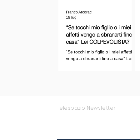
Franco Arcoraci
18 lug
“Se tocchi mio figlio o i miei
affetti vengo a sbranarti fino a
casa” Lei COLPEVOLISTA? Ma
mi faccia il piacere...
“Se tocchi mio figlio o i miei affetti
vengo a sbranarti fino a casa” Lei
COLPEVOLISTA? Ma mi faccia il
piacere.
Telespazio Newsletter
Rimani Aggior