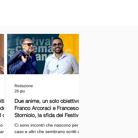
Redazione
28 giu
ti
Due anime, un solo obiettivo:
Franco Arcoraci e Francesco
l del
Storniolo, la sfida del Festival
del Cinema Italiano sul Lago
o si
Ci sono incontri che nascono per
Trasimeno
randi
caso e altri che sembrano scritti dal