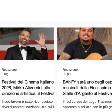
Redazione
Redazione
9 lug
30 giu
Festival del Cinema Italiano
BANFY sarà uno degli ospi
2026, Mirko Alivernini alla
musicali della Finalissima delle
direzione artistica: il Festival
Stelle d'Argento al Festiva
punta sul dialogo tra tradizione
Cinema Italiano 2026!
Il suo lavoro è stato riconosciuto in
Il red carpet del Lago Trasimen
e nuove tecnologie
diversi contesti nazionali, tra cui il
appresta a brillare con le più g