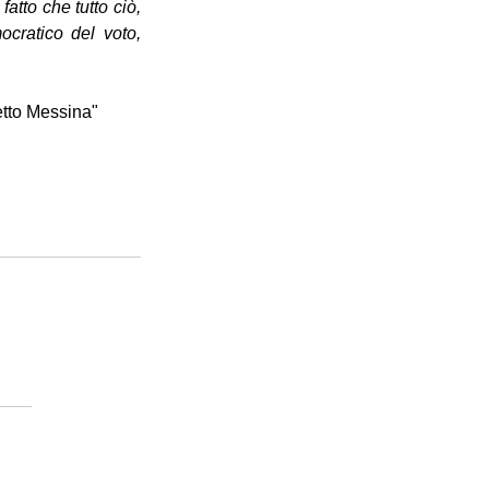
atto che tutto ciò, 
cratico del voto, 
 
etto Messina" 