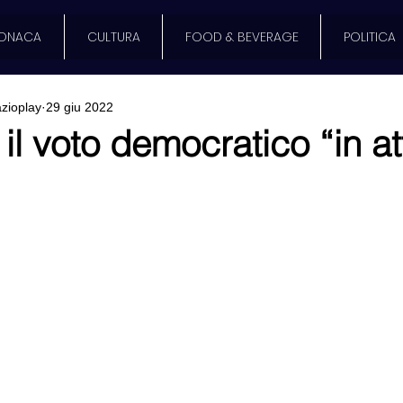
ONACA
CULTURA
FOOD & BEVERAGE
POLITICA
zioplay
29 giu 2022
il voto democratico “in at