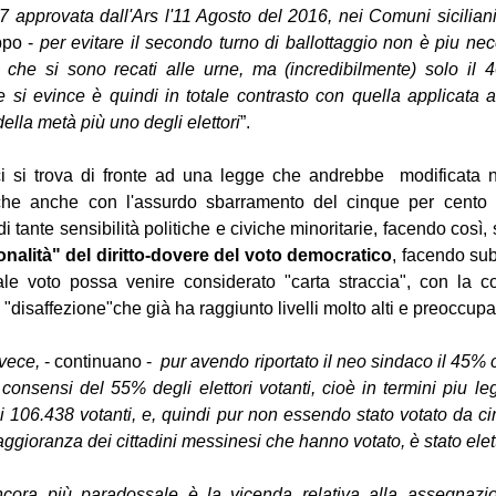
 approvata dall'Ars l'11 Agosto del 2016, nei Comuni siciliani
ppo - 
per evitare il secondo turno di ballottaggio non è piu nec
 che si sono recati alle urne, ma (incredibilmente) solo il 
si evince è quindi in totale contrasto con quella applicata a l
ella metà più uno degli elettori
”. 
i si trova di fronte ad una legge che andrebbe  modificata nel
che anche con l'assurdo sbarramento del cinque per cento v
i tante sensibilità politiche e civiche minoritarie, facendo così,
onalità" del diritto-dovere del voto democratico
, facendo sub
nale voto possa venire considerato "carta straccia", con la 
 "disaffezione"che già ha raggiunto livelli molto alti e preoccupa
nvece,
 - continuano -  
pur avendo riportato il neo sindaco il 45% ci
onsensi del 55% degli elettori votanti, cioè in termini piu leg
i 106.438 votanti, e, quindi pur non essendo stato votato da circ
gioranza dei cittadini messinesi che hanno votato, è stato elett
ora più paradossale è la vicenda relativa alla assegnazio