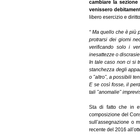
cambiare la sezione el
venissero debitamente
libero esercizio e diritt
“ Ma quello che è più p
protrarsi dei giorni ne
verificando solo i ve
inesattezze o discrasie
In tale caso non ci si 
stanchezza degli appart
o "altro", a possibili te
E se così fosse, il perd
tali "anomalie" imprevis
Sta di fatto che in e
composizione del Consi
sull'assegnazione o m
recente del 2016 all'ot