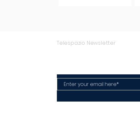
COLPEVOLISTA? Ma mi faccia il
piacere.
Telespazio Newsletter
Rimani Aggior