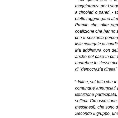
maggioranza per i segg
a circolari o pareri,
 - s
eletto raggiungano alme
Premio che, oltre ogni
coalizione che hanno s
che il sessanta percen
liste collegate al candi
Ma addirittura con dell
anche nel caso in cui t
andrebbe lo stesso rico
di "democrazia diretta"
“ 
Infine, sul fatto che
comunque annunciati p
istituzione partecipata
settima Circoscrizione 
messinesi), che sono d
Secondo il gruppo, una 