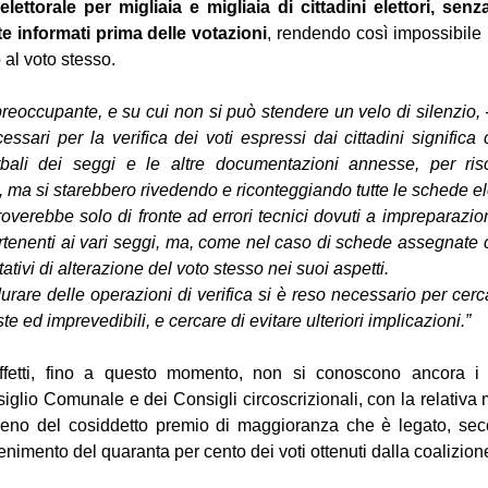
ettorale per migliaia e migliaia di cittadini elettori, senz
 informati prima delle votazioni
, rendendo così impossibile in
o al voto stesso.
reoccupante, e su cui non si può stendere un velo di silenzio, -
cessari per la verifica dei voti espressi dai cittadini significa
rbali dei seggi e le altre documentazioni annesse, per risc
, ma si starebbero rivedendo e riconteggiando tutte le schede ele
troverebbe solo di fronte ad errori tecnici dovuti a impreparazio
enenti ai vari seggi, ma, come nel caso di schede assegnate con
ntativi di alterazione del voto stesso nei suoi aspetti.
urare delle operazioni di verifica si è reso necessario per cerca
te ed imprevedibili, e cercare di evitare ulteriori implicazioni.”
ffetti, fino a questo momento, non si conoscono ancora i ri
glio Comunale e dei Consigli circoscrizionali, con la relativa 
eno del cosiddetto premio di maggioranza che è legato, seco
tenimento del quaranta per cento dei voti ottenuti dalla coalizion