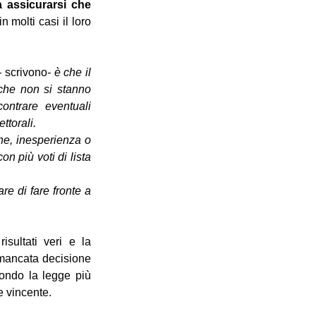
a assicurarsi che 
 molti casi il loro 
 
scrivono
- è che il 
 che non si stanno 
ontrare eventuali 
ttorali.
ne, inesperienza o 
 più voti di lista 
re di fare fronte a 
sultati veri e la 
mancata decisione 
ndo la legge più 
e vincente.