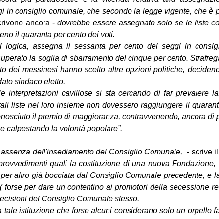
i in consiglio comunale, che secondo la legge vigente, che è pr
crivono ancora - 
dovrebbe essere assegnato solo se le liste col
no il quaranta per cento dei voti.
 logica, assegna il sessanta per cento dei seggi in consiglio
uperato la soglia di sbarramento del cinque per cento. Strafreg
to dei messinesi hanno scelto altre opzioni politiche, decidend
dato sindaco eletto.
e interpretazioni cavillose si sta cercando di far prevalere la
ali liste nel loro insieme non dovessero raggiungere il quarant
nosciuto il premio di maggioranza, contravvenendo, ancora di più
 e calpestando la volontà popolare”.
 in assenza dell'insediamento del Consiglio Comunale,
  - scrive i
rovvedimenti quali la costituzione di una nuova Fondazione, 
, per altro già bocciata dal Consiglio Comunale precedente, e la 
( forse per dare un contentino ai promotori della secessione resp
ecisioni del Consiglio Comunale stesso. 
tale istituzione che forse alcuni considerano solo un orpello fa