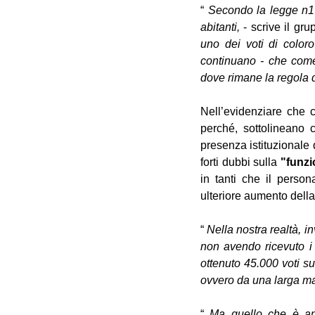
“ 
Secondo la legge n17
abitanti,
 - scrive il gru
uno dei voti di coloro
continuano - che come 
dove rimane la regola d
Nell’evidenziare che c
perché, sottolineano 
presenza istituzionale d
forti dubbi sulla 
"funzi
in tanti che il perso
ulteriore aumento della
“ 
Nella nostra realtà, i
non avendo ricevuto i c
ottenuto 45.000 voti su
ovvero da una larga mag
“
 Ma quello che è anc