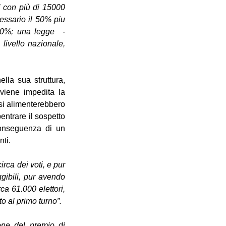
 con più di 15000 
essario il 50% piu 
40%; una legge  - 
ivello nazionale, 
la sua struttura, 
iene impedita la 
 si alimenterebbero 
entrare il sospetto 
conseguenza di un 
nti.
rca dei voti, e pur 
gibili, pur avendo 
a 61.000 elettori, 
o al primo turno”.
ne del premio di 