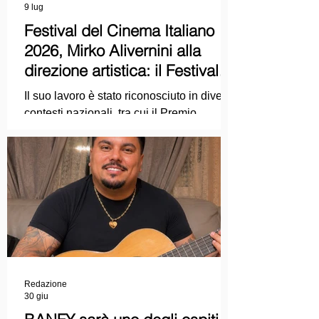
9 lug
Festival del Cinema Italiano
2026, Mirko Alivernini alla
direzione artistica: il Festival
punta sul dialogo tra tradizione
Il suo lavoro è stato riconosciuto in diversi
e nuove tecnologie
contesti nazionali, tra cui il Premio
Internazionale "Chioma di Berenice", il
Premio Starlight assegnato nell'ambito
della Mostra Internazionale d'Arte
Cinematografica di Venezia e le
collaborazioni con la Roma Film
Academy, dove ha tenuto incontri e
masterclass dedicati all'evoluzione del
linguaggio cinematografico.
Redazione
30 giu