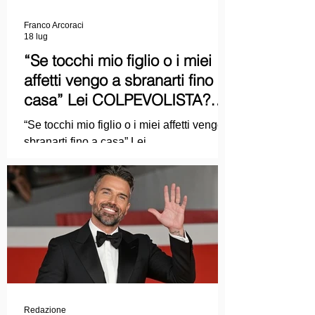
Franco Arcoraci
18 lug
“Se tocchi mio figlio o i miei
affetti vengo a sbranarti fino a
casa” Lei COLPEVOLISTA?
Ma mi faccia il piacere...
“Se tocchi mio figlio o i miei affetti vengo a
sbranarti fino a casa” Lei
COLPEVOLISTA? Ma mi faccia il piacere.
Redazione