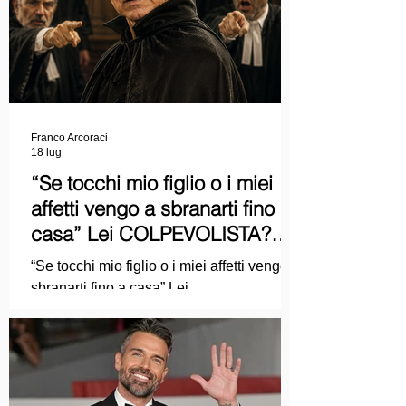
Franco Arcoraci
18 lug
“Se tocchi mio figlio o i miei
affetti vengo a sbranarti fino a
casa” Lei COLPEVOLISTA?
Ma mi faccia il piacere...
“Se tocchi mio figlio o i miei affetti vengo a
sbranarti fino a casa” Lei
COLPEVOLISTA? Ma mi faccia il piacere.