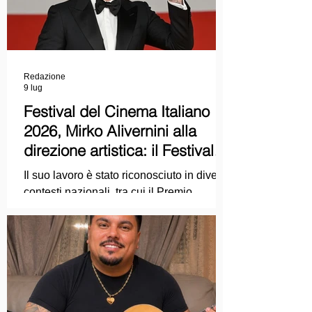
Redazione
9 lug
Festival del Cinema Italiano
2026, Mirko Alivernini alla
direzione artistica: il Festival
punta sul dialogo tra tradizione
Il suo lavoro è stato riconosciuto in diversi
e nuove tecnologie
contesti nazionali, tra cui il Premio
Internazionale "Chioma di Berenice", il
Premio Starlight assegnato nell'ambito
della Mostra Internazionale d'Arte
Cinematografica di Venezia e le
collaborazioni con la Roma Film
Academy, dove ha tenuto incontri e
masterclass dedicati all'evoluzione del