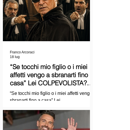
Franco Arcoraci
18 lug
“Se tocchi mio figlio o i miei
affetti vengo a sbranarti fino a
casa” Lei COLPEVOLISTA?
Ma mi faccia il piacere...
“Se tocchi mio figlio o i miei affetti vengo a
sbranarti fino a casa” Lei
COLPEVOLISTA? Ma mi faccia il piacere.