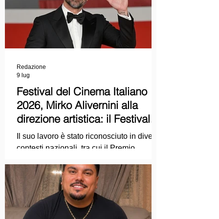
Redazione
9 lug
Festival del Cinema Italiano
2026, Mirko Alivernini alla
direzione artistica: il Festival
punta sul dialogo tra tradizione
Il suo lavoro è stato riconosciuto in diversi
e nuove tecnologie
contesti nazionali, tra cui il Premio
Internazionale "Chioma di Berenice", il
Premio Starlight assegnato nell'ambito
della Mostra Internazionale d'Arte
Cinematografica di Venezia e le
collaborazioni con la Roma Film
Academy, dove ha tenuto incontri e