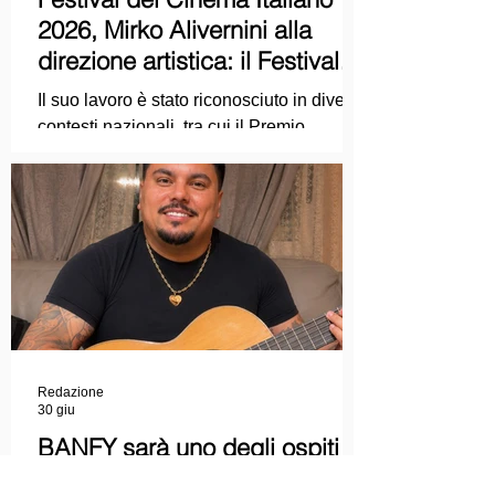
2026, Mirko Alivernini alla
direzione artistica: il Festival
punta sul dialogo tra tradizione
Il suo lavoro è stato riconosciuto in diversi
e nuove tecnologie
contesti nazionali, tra cui il Premio
Internazionale "Chioma di Berenice", il
Premio Starlight assegnato nell'ambito
della Mostra Internazionale d'Arte
Cinematografica di Venezia e le
collaborazioni con la Roma Film
Academy, dove ha tenuto incontri e
masterclass dedicati all'evoluzione del
linguaggio cinematografico.
Redazione
30 giu
BANFY sarà uno degli ospiti
musicali della Finalissima delle