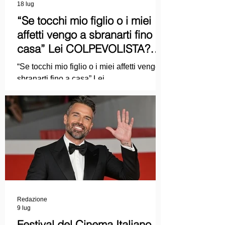
18 lug
“Se tocchi mio figlio o i miei
affetti vengo a sbranarti fino a
casa” Lei COLPEVOLISTA?
Ma mi faccia il piacere...
“Se tocchi mio figlio o i miei affetti vengo a
sbranarti fino a casa” Lei
COLPEVOLISTA? Ma mi faccia il piacere.
Redazione
9 lug
Festival del Cinema Italiano