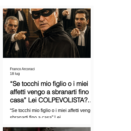
Franco Arcoraci
18 lug
“Se tocchi mio figlio o i miei
affetti vengo a sbranarti fino a
casa” Lei COLPEVOLISTA?
Ma mi faccia il piacere...
“Se tocchi mio figlio o i miei affetti vengo a
sbranarti fino a casa” Lei
COLPEVOLISTA? Ma mi faccia il piacere.