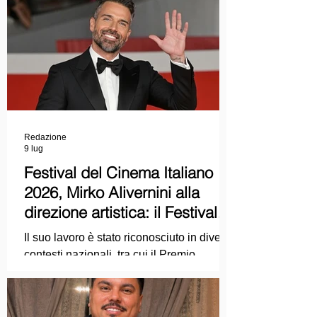
Redazione
9 lug
Festival del Cinema Italiano
2026, Mirko Alivernini alla
direzione artistica: il Festival
punta sul dialogo tra tradizione
Il suo lavoro è stato riconosciuto in diversi
e nuove tecnologie
contesti nazionali, tra cui il Premio
Internazionale "Chioma di Berenice", il
Premio Starlight assegnato nell'ambito
della Mostra Internazionale d'Arte