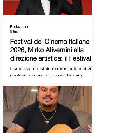
Redazione
9 lug
Festival del Cinema Italiano
2026, Mirko Alivernini alla
direzione artistica: il Festival
punta sul dialogo tra tradizione
Il suo lavoro è stato riconosciuto in diversi
e nuove tecnologie
contesti nazionali, tra cui il Premio
Internazionale "Chioma di Berenice", il
Premio Starlight assegnato nell'ambito
della Mostra Internazionale d'Arte
Cinematografica di Venezia e le
collaborazioni con la Roma Film
Academy, dove ha tenuto incontri e
masterclass dedicati all'evoluzione del
linguaggio cinematografico.