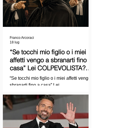
Franco Arcoraci
18 lug
“Se tocchi mio figlio o i miei
affetti vengo a sbranarti fino a
casa” Lei COLPEVOLISTA?
Ma mi faccia il piacere...
“Se tocchi mio figlio o i miei affetti vengo a
sbranarti fino a casa” Lei
COLPEVOLISTA? Ma mi faccia il piacere.